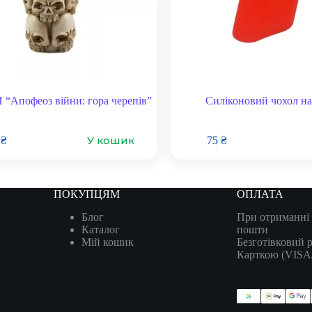
 “Апофеоз війни: гора черепів”
Силіконовий чохол н
У кошик
6
₴
75
₴
ПОКУПЦЯМ
ОПЛАТА
Блог
При отриманні 
Каталог
пошти
Мій кошик
Безготівковий 
Карткою (VIS