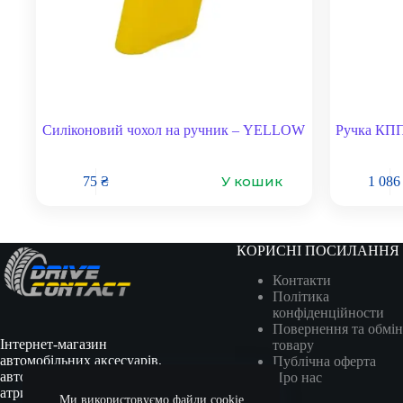
Силіконовий чохол на ручник – YELLOW
Ручка КПП
У кошик
75
₴
1 08
КОРИСНІ ПОСИЛАННЯ
Контакти
Політика
конфіденційности
Повернення та обмін
Інтернет-магазин
товару
автомобільних аксесуарів,
Публічна оферта
автотоварів, гоночної
Про нас
атрибутики та сувенірів.
Ми використовуємо файли cookie