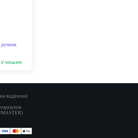
а ручник
У кошик
на відділенні
розрахунок
A/MASTER)