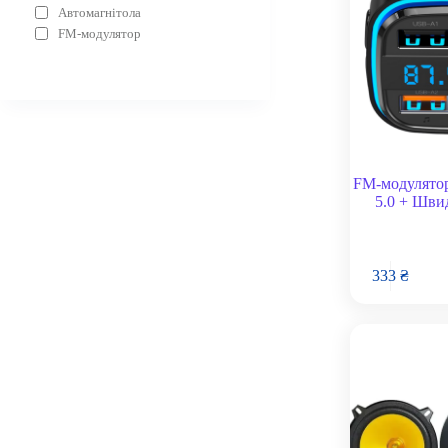
Автомагнітола
FM-модулятор
FM-модулятор
5.0 + Шви
333
₴