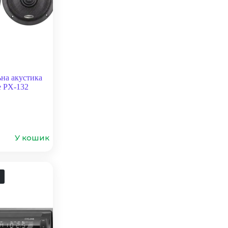
на акустика
e PX-132
У кошик