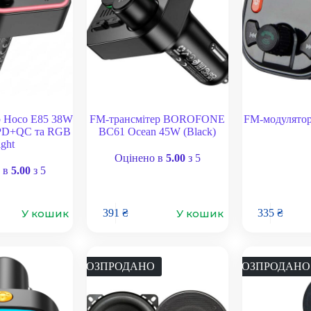
 Hoco E85 38W
FM-трансмітер BOROFONE
FM-модулято
 PD+QC та RGB
BC61 Ocean 45W (Black)
ight
Оцінено в
5.00
з 5
 в
5.00
з 5
У кошик
У кошик
391
₴
335
₴
РОЗПРОДАНО
РОЗПРОДАНО