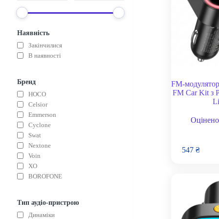
Наявність
Закінчилися
В наявності
Бренд
FM-модулятор
FM Car Kit з
HOCO
L
Celsior
Emmerson
Оцінено
Cyclone
Swat
Nextone
547
₴
Voin
XO
BOROFONE
Тип аудіо-пристрою
Динаміки