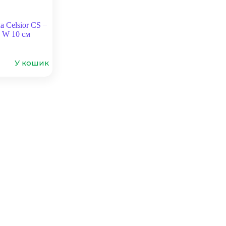
 Celsior CS –
 W 10 см
У кошик