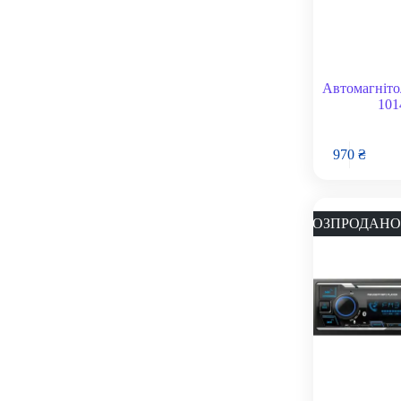
Автомагніто
101
970
₴
РОЗПРОДАНО