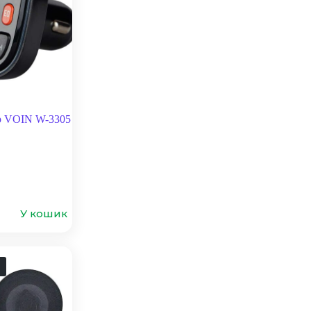
р VOIN W-3305
У кошик