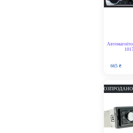
Автомагніто
101
665
₴
РОЗПРОДАНО