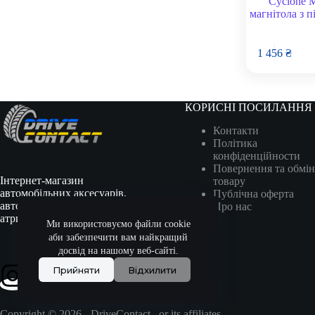
Cyclone 
магнітола з 
1 456
₴
КОРИСНІ ПОСИЛАННЯ
Контакти
Політика
конфіденційности
Повернення та обмін
Інтернет-магазин
товару
автомобільних аксесуарів,
Публічна оферта
автотоварів, гоночної
Про нас
атрибутики та сувенірів.
Ми використовуємо файли cookie
аби забезпечити вам найкращий
досвід на нашому веб-сайті.
Прийняти
Відхилити
Copyright © 2026 - DriveContact., or its affiliates.