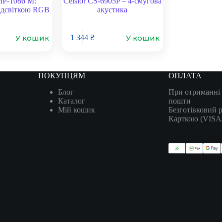
MP-1086 M:
Celsior CS-6905P – 4-смугова
підсвіткою RGB
акустика
У кошик
У кошик
1 344
₴
ПОКУПЦЯМ
ОПЛАТА
Блог
При отриманні 
Каталог
пошти
Мій кошик
Безготівковий 
Карткою (VIS