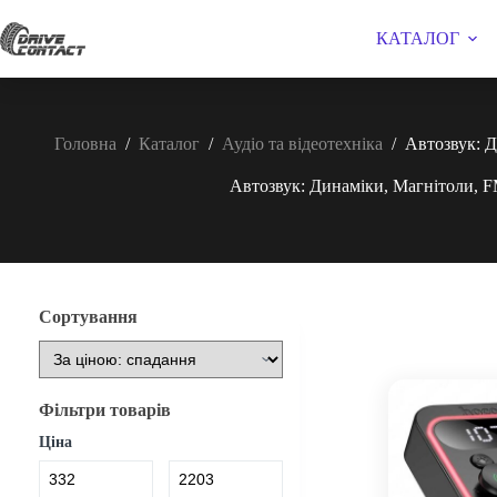
Перейти
до
КАТАЛОГ
вмісту
Головна
/
Каталог
/
Аудіо та відеотехніка
/
Автозвук: 
Автозвук: Динаміки, Магнітоли, 
Сортування
Фільтри товарів
Ціна