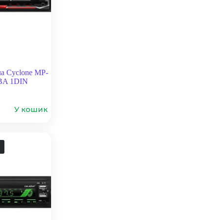
а Cyclone MP-
BA 1DIN
У кошик