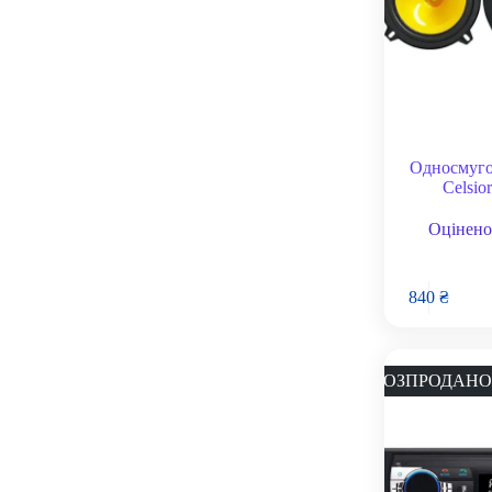
Односмуго
Celsio
Оцінено
840
₴
РОЗПРОДАНО