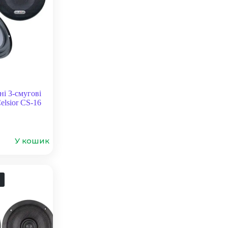
ні 3-смугові
elsior CS-16
У кошик