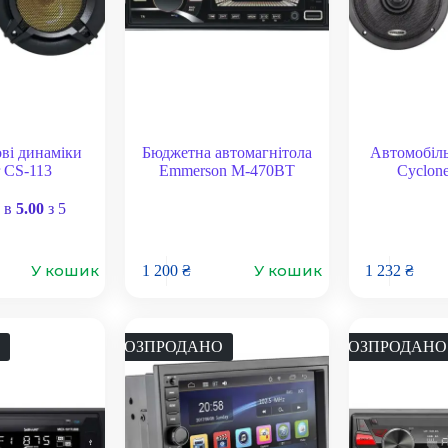
ві динаміки
Бюджетна автомагнітола
Автомобіль
r CS-113
Emmerson M-470BT
Cyclon
 в
5.00
з 5
У кошик
У кошик
1 200
₴
1 232
₴
РОЗПРОДАНО
РОЗПРОДАНО