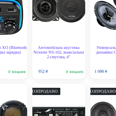
 XO (Bluetooth
Автомобільна акустика
Універсаль
дка зарядка)
Nextone NS-102, коаксіальна
динаміки C
2-смугова, 4″
У кошик
У кошик
952
₴
1 098
₴
РОЗПРОДАНО
РОЗПРОДАНО