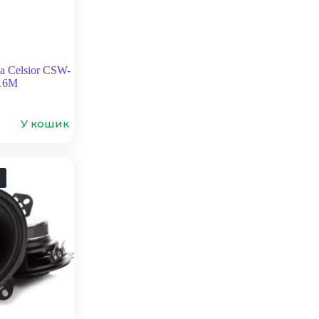
а Celsior CSW-
16M
У кошик