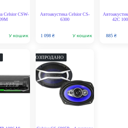
а Celsior CSW-
Автоакустика Celsior CS-
Автоакустика
09M
6300
42C 100
У кошик
У кошик
1 098
₴
885
₴
РОЗПРОДАНО