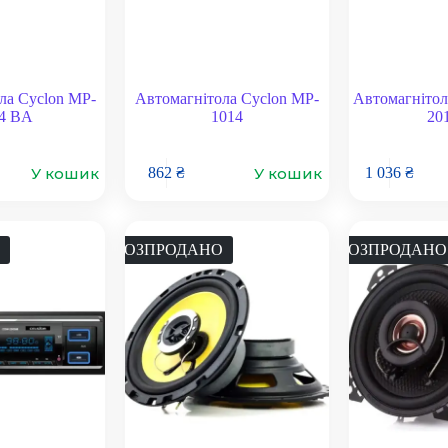
ла Cyclon MP-
Автомагнітола Cyclon MP-
Автомагнітол
4 BA
1014
20
У кошик
У кошик
862
₴
1 036
₴
РОЗПРОДАНО
РОЗПРОДАНО