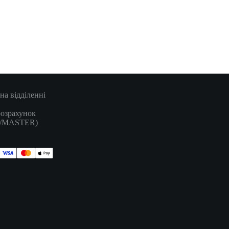
на відділенні
розрахунок
A/MASTER)