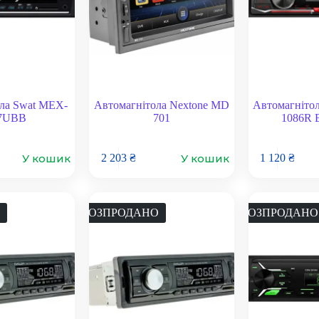
ла Swat MEX-
Автомагнітола Nextone MD
Автомагнітол
7UBB
701
1086R 
У кошик
У кошик
2 203
₴
1 120
₴
РОЗПРОДАНО
РОЗПРОДАНО