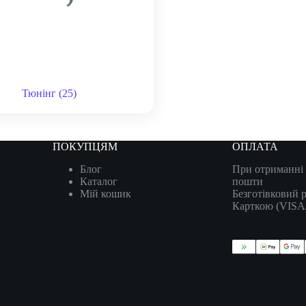
Тюнінг
(25)
ПОКУПЦЯМ
ОПЛАТА
Блог
При отриманні 
Каталог
пошти
Мій кошик
Безготівковий 
Карткою (VIS