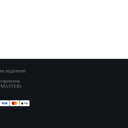
на відділенні
розрахунок
A/MASTER)