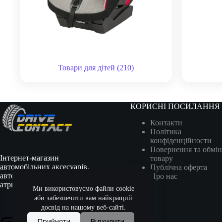
Товари для дітей
(210)
КОРИСНІ ПОСИЛАННЯ
Контакти
Політика
конфіденційности
Повернення та обмін
Інтернет-магазин
товару
автомобільних аксесуарів,
Публічна оферта
автотоварів, гоночної
Про нас
атрибутики та сувенірів.
Ми використовуємо файли cookie
аби забезпечити вам найкращий
досвід на нашому веб-сайті.
Прийняти
Відхилити