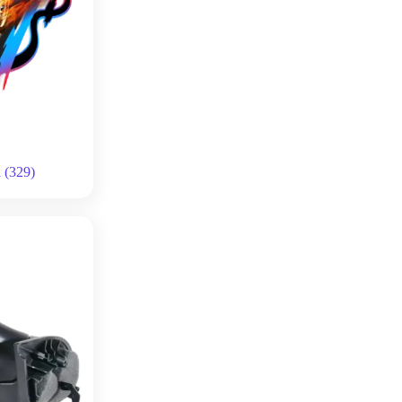
а
(329)