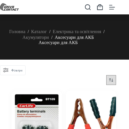
Перейти
до
Кошик
вмісту
Головна
/
Каталог
/
Електрика та освітлення
/
Акумулятори
/
Аксесуари для АКБ
Аксесуари для АКБ
Фільтри