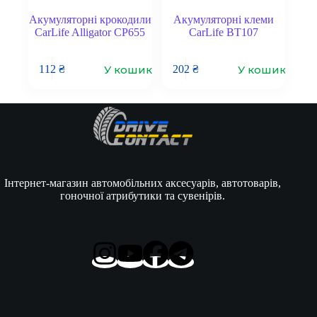
Акумуляторні крокодили
Акумуляторні клеми
CarLife Alligator CP655
CarLife BT107
У кошик
У кошик
112
₴
202
₴
Інтернет-магазин автомобільних аксесуарів, автотоварів,
гоночної атрибутики та сувенірів.