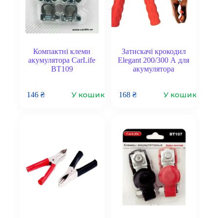
Компактні клеми
Затискачі крокодил
акумулятора CarLife
Elegant 200/300 А для
BT109
акумулятора
У кошик
У кошик
146
₴
168
₴