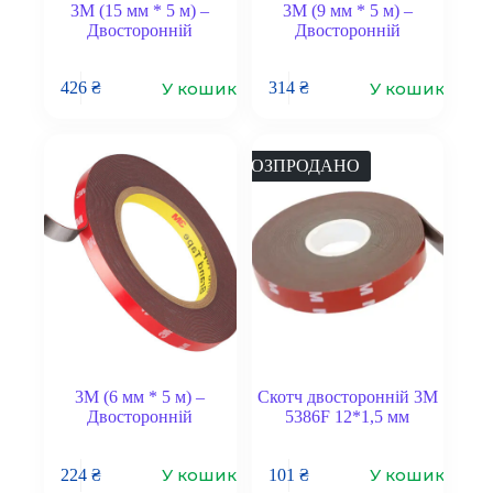
3M (15 мм * 5 м) –
3M (9 мм * 5 м) –
Двосторонній
Двосторонній
У кошик
У кошик
426
₴
314
₴
РОЗПРОДАНО
3M (6 мм * 5 м) –
Скотч двосторонній 3M
Двосторонній
5386F 12*1,5 мм
У кошик
У кошик
224
₴
101
₴