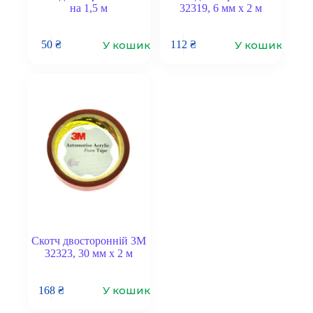
на 1,5 м
32319, 6 мм x 2 м
У кошик
У кошик
50
₴
112
₴
Скотч двосторонній 3M
32323, 30 мм x 2 м
У кошик
168
₴