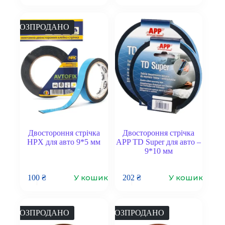
РОЗПРОДАНО
Двостороння стрічка
Двостороння стрічка
HPX для авто 9*5 мм
APP TD Super для авто –
9*10 мм
У кошик
У кошик
100
₴
202
₴
РОЗПРОДАНО
РОЗПРОДАНО