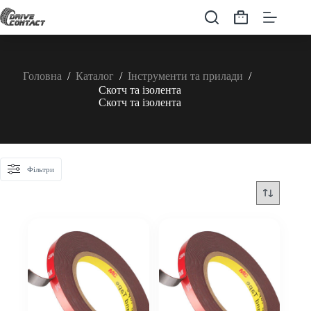
Перейти
до
Кошик
вмісту
Головна
/
Каталог
/
Інструменти та прилади
/
Скотч та ізолента
Скотч та ізолента
Фільтри