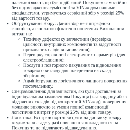
належної якості, що був підібраний Покупцем самостійно
без підтвердження сумісності за VIN-кодом нашими
спеціалістами, утримується сервісний збір у розмірі 25%
від вартості товару.
Обґрунтування збору: Даний збір не є штрафною
санкцією, а є оплатою фактично понесених Виконавцем
витрат на:
Технічну дефектовку запчастини (перевірка
цілісності внутрішніх компонентів та відсутності
прихованих слідів встановлення);
Перевірку справності електричних параметрів (для
електрообладнання);
Послуги з повторного пакування та відновлення
товарного вигляду для повернення на склад
зберігання;
Адміністрування логістичного ланцюга повернення
постачальнику.
Спецзамовлення: Для запчастин, які були доставлені за
індивідуальним замовленням Покупця (з-за кордону або з
віддалених складів під конкретний VIN-код), повернення
можливе виключно за умови повної компенсації
логістичних витрат у розмірі
25%
від ціни товару.
Логістика: Всі транспортні витрати на доставку товару
«туди» та «назад» у разі повернення покладаються на
Покупця та не підлягають відшкодуванню.