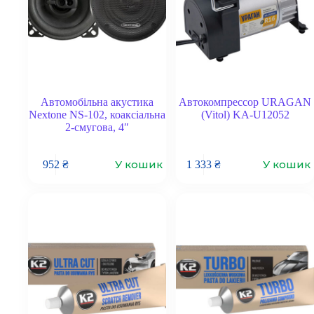
Автомобільна акустика
Автокомпрессор URAGAN
Nextone NS-102, коаксіальна
(Vitol) KA-U12052
2-смугова, 4″
У кошик
У кошик
952
₴
1 333
₴