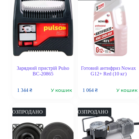
Зарядний пристрій Pulso
Готовий антифриз Nowax
BC-20865
G12+ Red (10 кг)
У кошик
У кошик
1 344
₴
1 064
₴
РОЗПРОДАНО
РОЗПРОДАНО