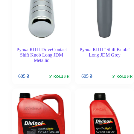
Ручка КПП DriveContact
Ручка КПП “Shift Knob”
Shift Knob Long JDM
Long JDM Grey
Metallic
У кошик
У кошик
605
₴
605
₴