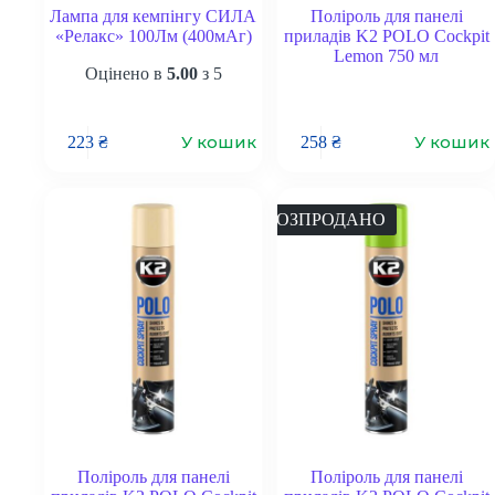
Лампа для кемпінгу СИЛА
Поліроль для панелі
«Релакс» 100Лм (400мАг)
приладів K2 POLO Cockpit
Lemon 750 мл
Оцінено в
5.00
з 5
У кошик
У кошик
223
₴
258
₴
РОЗПРОДАНО
Поліроль для панелі
Поліроль для панелі