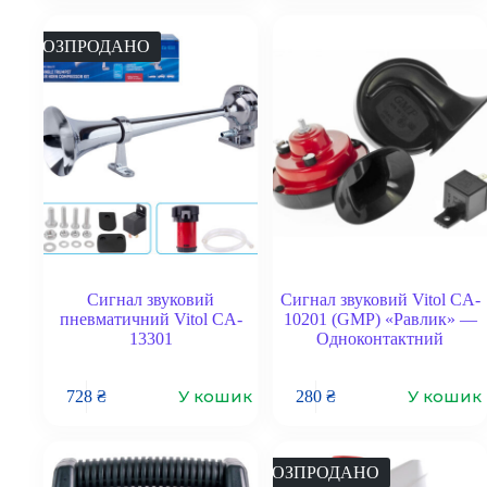
РОЗПРОДАНО
Сигнал звуковий
Сигнал звуковий Vitol CA-
пневматичний Vitol CA-
10201 (GMP) «Равлик» —
13301
Одноконтактний
У кошик
У кошик
728
₴
280
₴
РОЗПРОДАНО