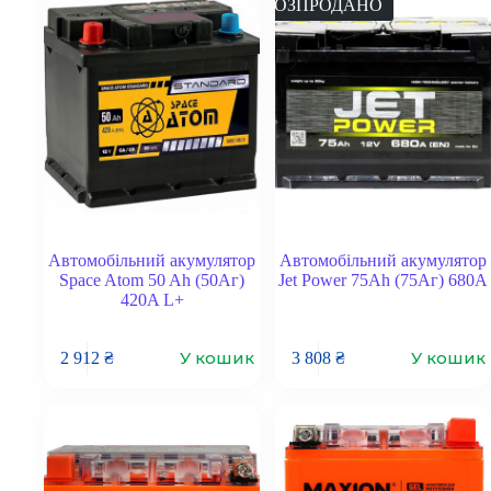
РОЗПРОДАНО
Автомобільний акумулятор
Автомобільний акумулятор
Space Atom 50 Ah (50Аг)
Jet Power 75Ah (75Аг) 680A
420A L+
У кошик
У кошик
2 912
₴
3 808
₴