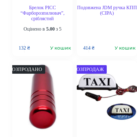
Брелок PICC
Подовжена JDM ручка КПП
“Фарборозпилювач”,
(СІРА)
сріблястий
Оцінено в
5.00
з 5
У кошик
У кошик
132
₴
414
₴
РОЗПРОДАНО
РОЗПРОДАЖ