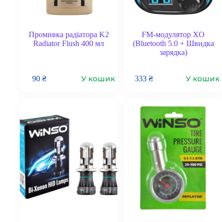
Промивка радіатора K2
FM-модулятор XO
Radiator Flush 400 мл
(Bluetooth 5.0 + Швидка
зарядка)
У кошик
У кошик
90
₴
333
₴