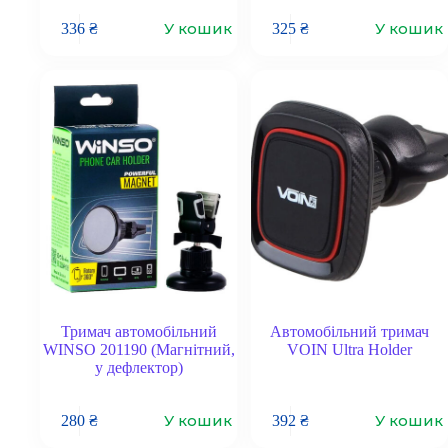
У кошик
У кошик
336
₴
325
₴
Тримач автомобільний
Автомобільний тримач
WINSO 201190 (Магнітний,
VOIN Ultra Holder
у дефлектор)
У кошик
У кошик
280
₴
392
₴