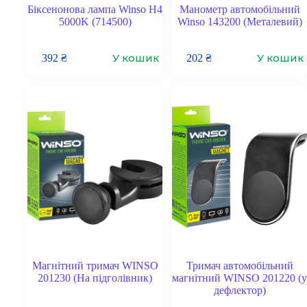
Біксенонова лампа Winso H4
Манометр автомобільний
5000K (714500)
Winso 143200 (Металевий)
У кошик
У кошик
392
₴
202
₴
Магнітний тримач WINSO
Тримач автомобільний
201230 (На підголівник)
магнітний WINSO 201220 (у
дефлектор)