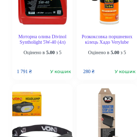
Моторна олива Divinol
Розкоксовка поршневих
Syntholight 5W-40 (4л)
кілець Хадо Verylube
Оцінено в
5.00
з 5
Оцінено в
5.00
з 5
У кошик
У кошик
1 791
₴
280
₴