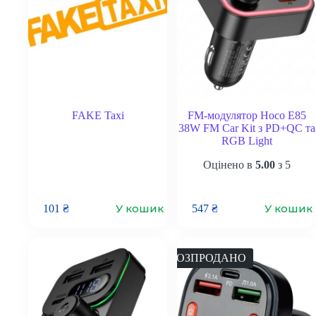
FAKE Taxi
FM-модулятор Hoco E85
38W FM Car Kit з PD+QC та
RGB Light
Оцінено в
5.00
з 5
У кошик
У кошик
101
₴
547
₴
РОЗПРОДАНО