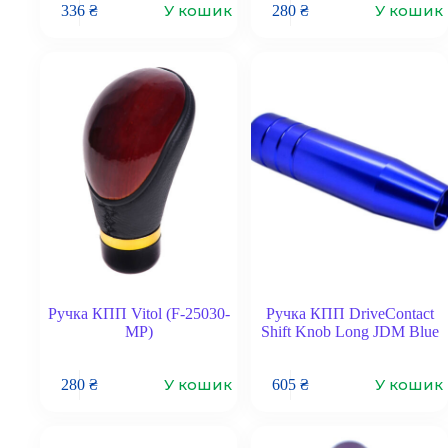
У кошик
У кошик
336
₴
280
₴
Ручка КПП Vitol (F-25030-
Ручка КПП DriveContact
MP)
Shift Knob Long JDM Blue
У кошик
У кошик
280
₴
605
₴