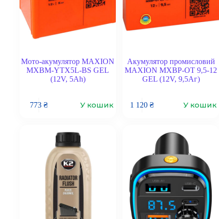
Мото-акумулятор MAXION
Акумулятор промисловий
MXBM-YTX5L-BS GEL
MAXION MXBP-OT 9,5-12
(12V, 5Ah)
GEL (12V, 9,5Аг)
У кошик
У кошик
773
₴
1 120
₴