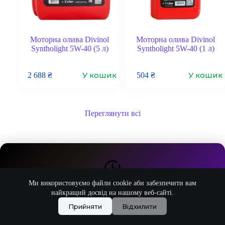
Моторна олива Divinol
Моторна олива Divinol
Syntholight 5W-40 (5 л)
Syntholight 5W-40 (1 л)
У кошик
У кошик
2 688
₴
504
₴
Переглянути всі
Працюємо без вихідних
Ми використовуємо файли cookie аби забезпечити вам
найкращий досвід на нашому веб-сайті.
Прийняти
Відхилити