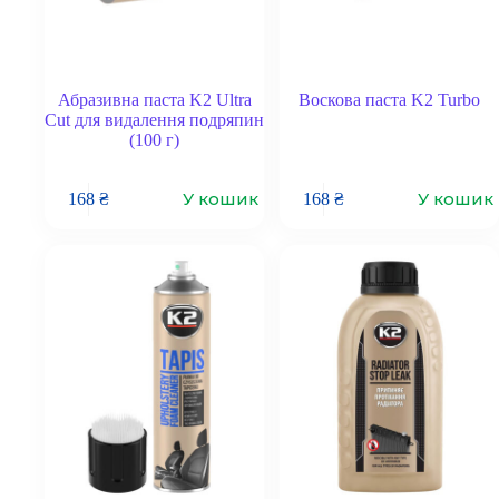
Абразивна паста K2 Ultra
Воскова паста K2 Turbo
Cut для видалення подряпин
(100 г)
У кошик
У кошик
168
₴
168
₴