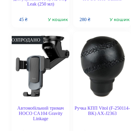
Leak (250 мл)
У кошик
У кошик
45
₴
280
₴
РОЗПРОДАНО
Автомобільний тримач
Ручка КПП Vitol (F-250114-
HOCO CA104 Gravity
BK) AX-J2363
Linkage