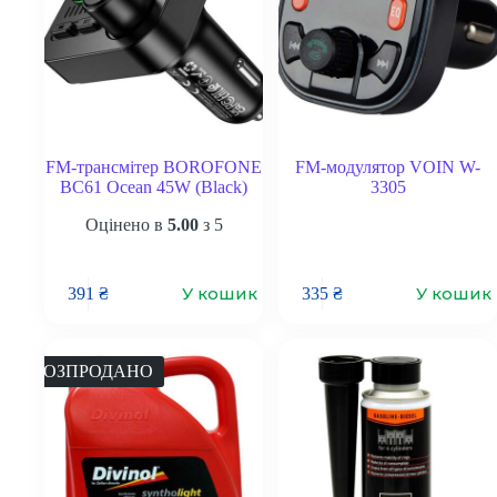
FM-трансмітер BOROFONE
FM-модулятор VOIN W-
BC61 Ocean 45W (Black)
3305
Оцінено в
5.00
з 5
У кошик
У кошик
391
₴
335
₴
РОЗПРОДАНО