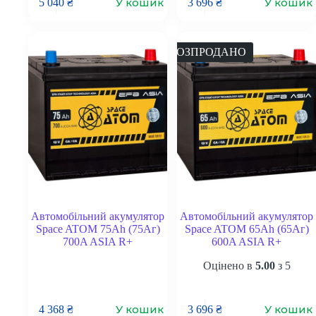
У кошик
У кошик
5 040
₴
3 696
₴
РОЗПРОДАНО
Автомобільний акумулятор
Автомобільний акумулятор
Space ATOM 75Ah (75Аг)
Space ATOM 65Ah (65Аг)
700A ASIA R+
600A ASIA R+
Оцінено в
5.00
з 5
У кошик
У кошик
4 368
₴
3 696
₴