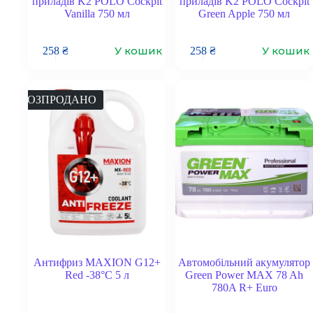
приладів K2 POLO Cockpit
приладів K2 POLO Cockpit
Vanilla 750 мл
Green Apple 750 мл
У кошик
У кошик
258
₴
258
₴
РОЗПРОДАНО
Антифриз MAXION G12+
Автомобільний акумулятор
Red -38°C 5 л
Green Power MAX 78 Ah
780A R+ Euro