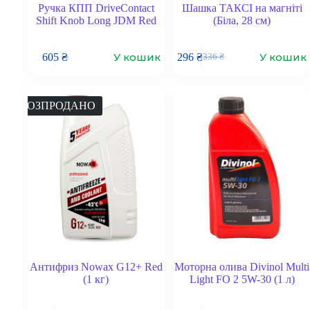
Ручка КПП DriveContact
Шашка ТАКСІ на магніті
Shift Knob Long JDM Red
(Біла, 28 см)
У кошик
У кошик
605
₴
296
₴
336
₴
Оригінальна
Поточна
ціна:
ціна:
336 ₴.
296 ₴.
РОЗПРОДАНО
Антифриз Nowax G12+ Red
Моторна олива Divinol Multi
(1 кг)
Light FO 2 5W-30 (1 л)