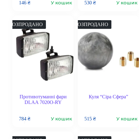
У кошик
У кошик
146
₴
530
₴
РОЗПРОДАНО
РОЗПРОДАНО
Противотуманні фари
Куля “Сіра Сфера”
DLAA 7020O-RY
У кошик
У кошик
784
₴
515
₴