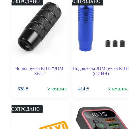
РОЗПРОДАНО
РОЗПРОДАНО
Чорна ручка КПП “JDM-
Подовжена JDM ручка КПП
Style”
(СИНЯ)
У кошик
У кошик
638
₴
414
₴
РОЗПРОДАНО