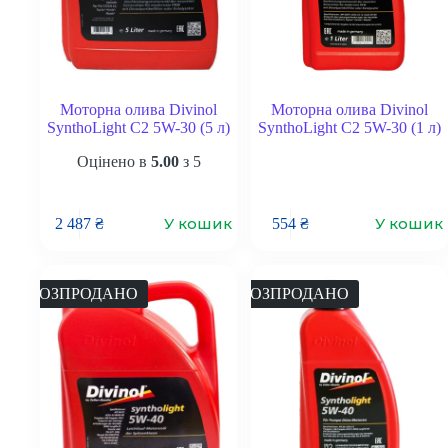
Моторна олива Divinol
Моторна олива Divinol
SynthoLight C2 5W-30 (5 л)
SynthoLight C2 5W-30 (1 л)
Оцінено в
5.00
з 5
У кошик
У кошик
2 487
₴
554
₴
РОЗПРОДАНО
РОЗПРОДАНО