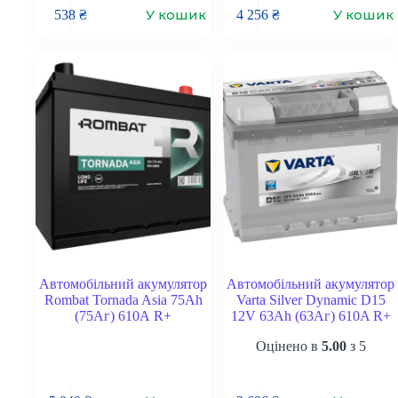
У кошик
У кошик
538
₴
4 256
₴
Автомобільний акумулятор
Автомобільний акумулятор
Rombat Tornada Asia 75Ah
Varta Silver Dynamic D15
(75Аг) 610А R+
12V 63Ah (63Аг) 610A R+
Оцінено в
5.00
з 5