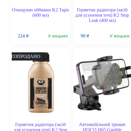
Очищувач оббивки K2 Tapis
Герметик радіатора (засіб
(600 мл)
для усунення течі) K2 Stop
Leak (400 мл)
У кошик
У кошик
224
₴
90
₴
РОЗПРОДАНО
Герметик радіатора (засіб
Автомобільний тримач
для усунення течі) K2 Stop
HOCO H65 Gamble