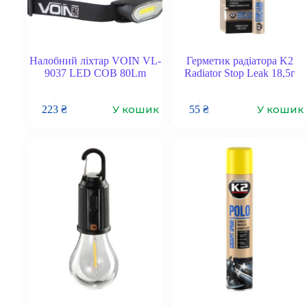
Налобний ліхтар VOIN VL-
Герметик радіатора K2
9037 LED COB 80Lm
Radiator Stop Leak 18,5г
У кошик
У кошик
223
₴
55
₴