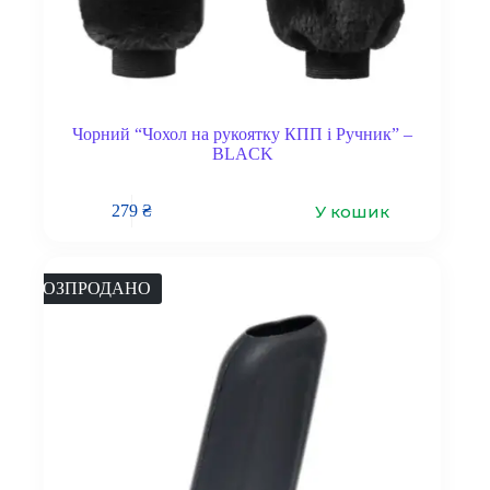
Чорний “Чохол на рукоятку КПП і Ручник” –
BLACK
У кошик
279
₴
РОЗПРОДАНО