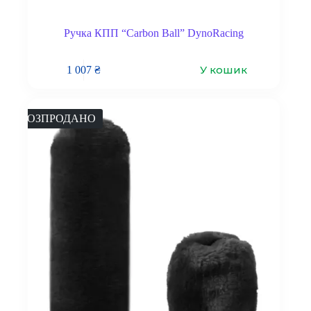
Ручка КПП “Carbon Ball” DynoRacing
У кошик
1 007
₴
РОЗПРОДАНО