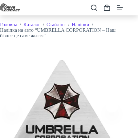
Перейти
до
Кошик
вмісту
Головна
/
Каталог
/
Стайлінг
/
Наліпки
/
Наліпка на авто “UMBRELLA CORPORATION – Наш
бізнес це саме життя”