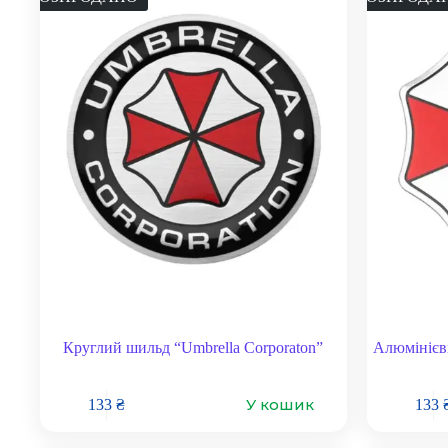
Круглий шильд “Umbrella Corporaton”
Алюмінієв
У кошик
133
₴
133