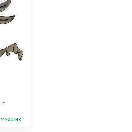
nny
У кошик