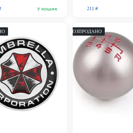
У кошик
₴
211
₴
НО
РОЗПРОДАНО