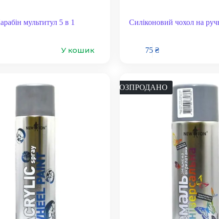
арабін мультитул 5 в 1
Силіконовий чохол на ру
У кошик
75
₴
РОЗПРОДАНО