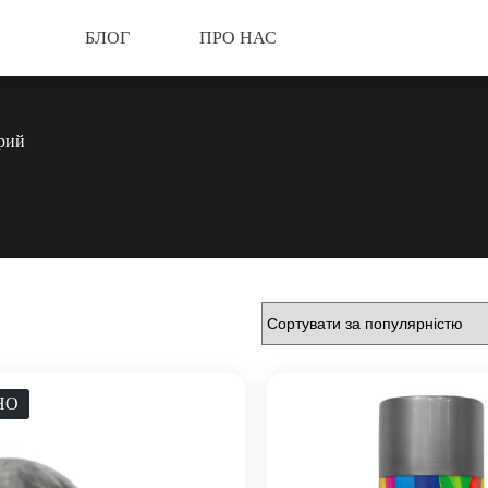
БЛОГ
ПРО НАС
рий
НО