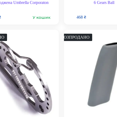
джена Umbrella Corporaton
6 Gears Ball
У кошик
₴
468
₴
НО
РОЗПРОДАНО