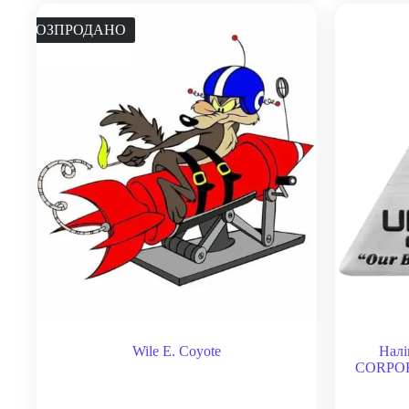
РОЗПРОДАНО
Wile E. Coyote
Нал
CORPORA