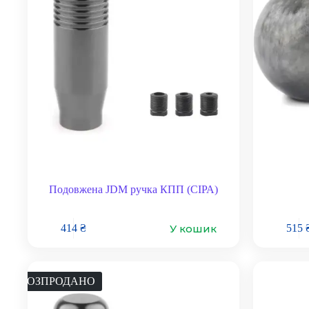
Подовжена JDM ручка КПП (СІРА)
У кошик
414
₴
515
РОЗПРОДАНО