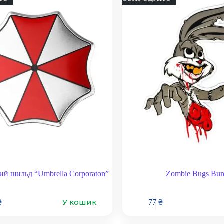
ий шильд “Umbrella Corporaton”
Zombie Bugs Bu
У кошик
₴
77
₴