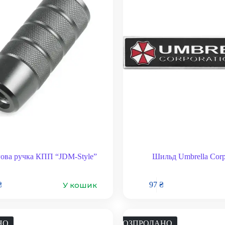
ова ручка КПП “JDM-Style”
Шильд Umbrella Corp
У кошик
₴
97
₴
НО
РОЗПРОДАНО