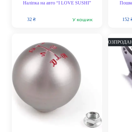
Наліпка на авто “I LOVE SUSHI”
Пошко
У кошик
32
₴
152
РОЗПРОДА