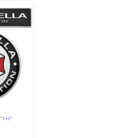
 “1+1”