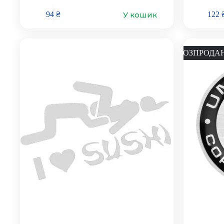
У кошик
94
₴
122
РОЗПРОДА