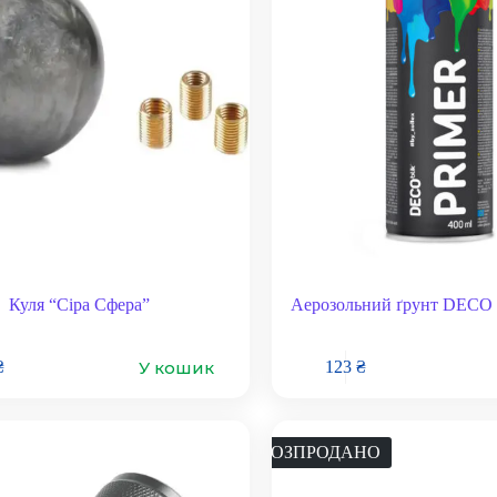
Куля “Сіра Сфера”
Аерозольний ґрунт DECO B
У кошик
₴
123
₴
РОЗПРОДАНО