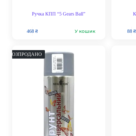
Ручка КПП “5 Gears Ball”
К
У кошик
468
₴
88
₴
РОЗПРОДАНО