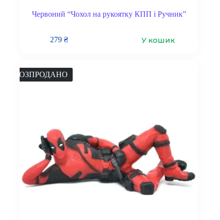
Червоний “Чохол на рукоятку КПП і Ручник”
У кошик
279
₴
РОЗПРОДАНО