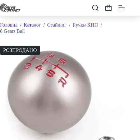
Перейти
до
Кошик
вмісту
Головна
/
Каталог
/
Стайлінг
/
Ручки КПП
/
6 Gears Ball
РОЗПРОДАНО