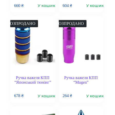
У кошик
У кошик
660
₴
604
₴
РОЗПРОДАНО
РОЗПРОДАНО
Ручка важеля КПП
Ручка важеля КПП
“Японський тюнінг”
“Mugen”
У кошик
У кошик
678
₴
264
₴