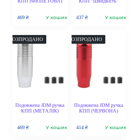
КПП (ФІОЛЕТОВА)
КПП “Швидкість”
У кошик
У кошик
469
₴
437
₴
РОЗПРОДАНО
РОЗПРОДАНО
Подовжена JDM ручка
Подовжена JDM ручка
КПП (МЕТАЛІК)
КПП (ЧЕРВОНА)
У кошик
У кошик
469
₴
414
₴