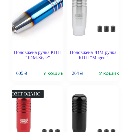
Подовжена ручка КПП
Подовжена JDM-ручка
“JDM-Style”
КПП “Mugen”
У кошик
У кошик
605
₴
264
₴
РОЗПРОДАНО