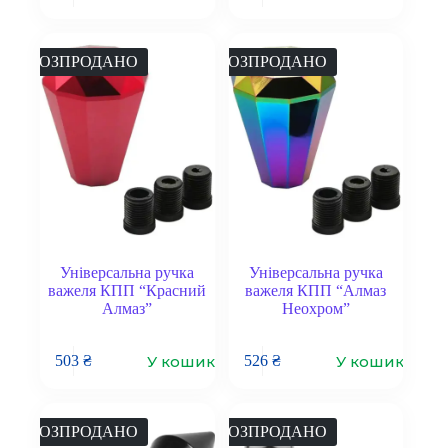
РОЗПРОДАНО
РОЗПРОДАНО
Універсальна ручка
Універсальна ручка
важеля КПП “Красний
важеля КПП “Алмаз
Алмаз”
Неохром”
У кошик
У кошик
503
₴
526
₴
РОЗПРОДАНО
РОЗПРОДАНО