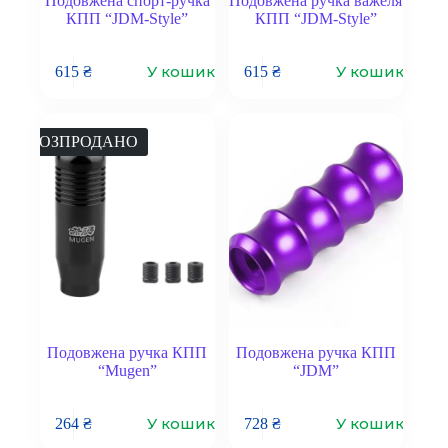
Подовжена спорт-ручка
Подовжена ручка важеля
КПП “JDM-Style”
КПП “JDM-Style”
У кошик
У кошик
615
₴
615
₴
РОЗПРОДАНО
Подовжена ручка КПП
Подовжена ручка КПП
“Mugen”
“JDM”
У кошик
У кошик
264
₴
728
₴