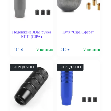
Подовжена JDM ручка
Куля “Сіра Сфера”
КПП (СІРА)
У кошик
У кошик
414
₴
515
₴
РОЗПРОДАНО
РОЗПРОДАНО