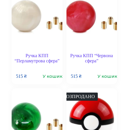
Ручка КПП
Ручка КПП “Червона
“Перламутрова сфера”
сфера”
У кошик
У кошик
515
₴
515
₴
РОЗПРОДАНО