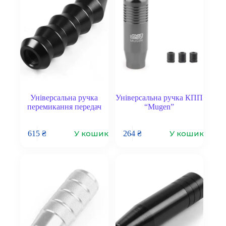
Універсальна ручка
Універсальна ручка КПП
перемикання передач
“Mugen”
У кошик
У кошик
615
₴
264
₴