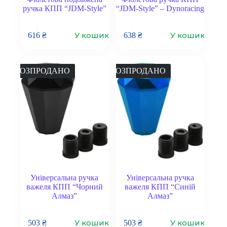
ручка КПП “JDM-Style”
“JDM-Style” – Dynoracing
У кошик
У кошик
616
₴
638
₴
РОЗПРОДАНО
РОЗПРОДАНО
Універсальна ручка
Універсальна ручка
важеля КПП “Чорний
важеля КПП “Синій
Алмаз”
Алмаз”
У кошик
У кошик
503
₴
503
₴