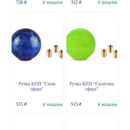
У кошик
У кошик
728
₴
312
₴
Ручка КПП “Синя
Ручка КПП “Салатова
сфера”
сфера”
У кошик
У кошик
515
₴
515
₴