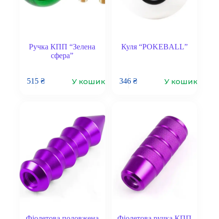
Ручка КПП “Зелена
Куля “POKEBALL”
сфера”
У кошик
У кошик
515
₴
346
₴
Фіолетова подовжена
Фіолетова ручка КПП