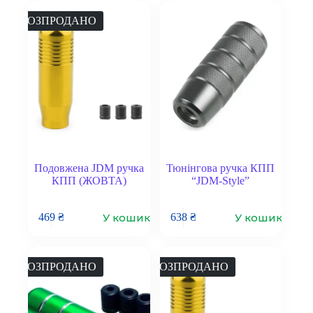
РОЗПРОДАНО
Подовжена JDM ручка
Тюнінгова ручка КПП
КПП (ЖОВТА)
“JDM-Style”
У кошик
У кошик
469
₴
638
₴
РОЗПРОДАНО
РОЗПРОДАНО