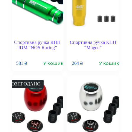
Спортивна ручка КПП
Спортивна ручка КПП
JDM “NOS Racing”
“Mugen”
У кошик
У кошик
581
₴
264
₴
РОЗПРОДАНО