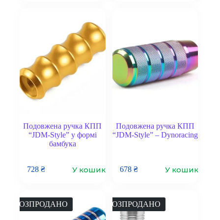
Подовжена ручка КПП
Подовжена ручка КПП
“JDM-Style” у формі
“JDM-Style” – Dynoracing
бамбука
У кошик
У кошик
728
₴
678
₴
РОЗПРОДАНО
РОЗПРОДАНО