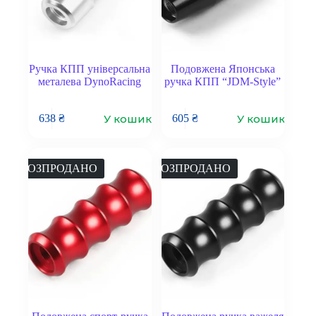
Ручка КПП універсальна
Подовжена Японська
металева DynoRacing
ручка КПП “JDM-Style”
У кошик
У кошик
638
₴
605
₴
РОЗПРОДАНО
РОЗПРОДАНО