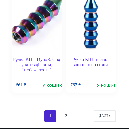
Ручка КПП DynoRacing
Ручка КПП в стилі
у вигляді шипа,
японського списа
“побежалость”
У кошик
У кошик
661
₴
767
₴
1
2
ДАЛІ