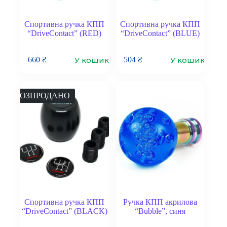
Спортивна ручка КПП
Спортивна ручка КПП
“DriveContact” (RED)
“DriveContact” (BLUE)
У кошик
У кошик
660
₴
504
₴
РОЗПРОДАНО
Спортивна ручка КПП
Ручка КПП акрилова
“DriveContact” (BLACK)
“Bubble”, синя