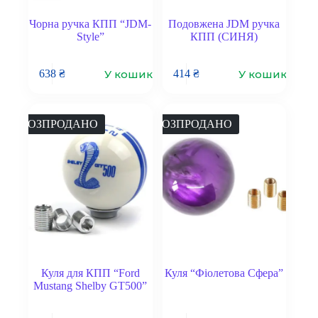
Чорна ручка КПП “JDM-
Подовжена JDM ручка
Style”
КПП (СИНЯ)
У кошик
У кошик
638
₴
414
₴
РОЗПРОДАНО
РОЗПРОДАНО
Куля для КПП “Ford
Куля “Фіолетова Сфера”
Mustang Shelby GT500”