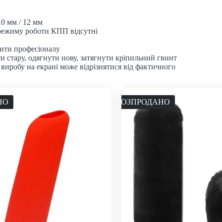
0 мм / 12 мм
 режиму роботи КПП відсутні
ити професіоналу
 стару, одягнути нову, затягнути кріпильний гвинт
 виробу на екрані може відрізнятися від фактичного
НО
РОЗПРОДАНО