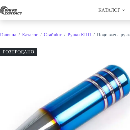
Перейти
до
КАТАЛОГ
вмісту
Головна
/
Каталог
/
Стайлінг
/
Ручки КПП
/
Подовжена ручк
РОЗПРОДАНО