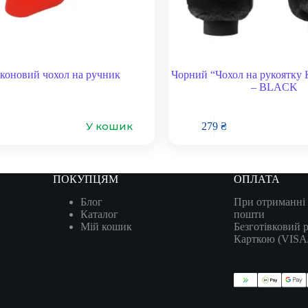
коновий чохол на ручник
Чорний “Чохол на рукоятку
– BLACK
У кошик
279
₴
ПОКУПЦЯМ
ОПЛАТА
Блог
При отриманні 
Каталог
пошти
Мій кошик
Безготівковий 
Карткою (VIS