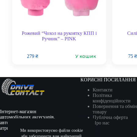
Рожевий “Чохол на рукоятку КПП і
Силі
Ручник” – PINK
У кошик
279
₴
75
₴
КОРИСНІ ПОСИЛАННЯ
Контакти
Політика
конфіденційности
Повернення та обмін
Інтернет-магазин
товару
автомобільних аксесуарів,
Публічна оферта
автотоварів, гоночної
Про нас
атрибутики та сувенірів.
Ми використовуємо файли cookie
аби забезпечити вам найкращий