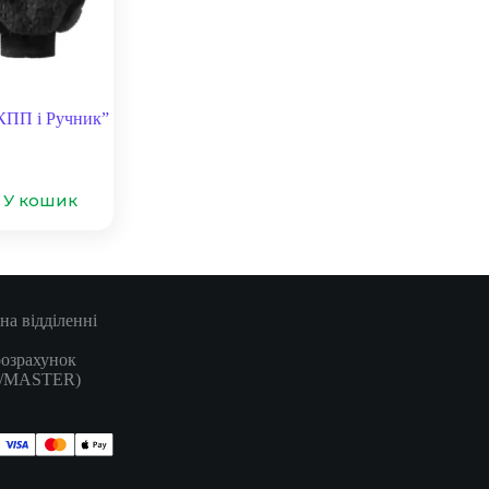
 КПП і Ручник”
У кошик
на відділенні
розрахунок
A/MASTER)