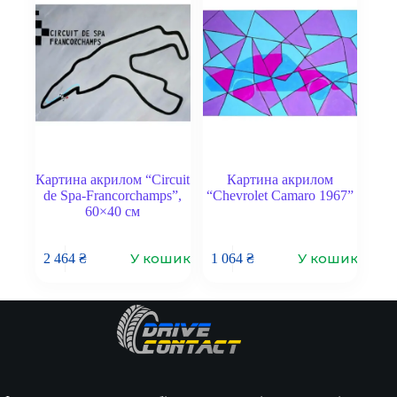
Картина акрилом “Circuit
Картина акрилом
de Spa-Francorchamps”,
“Chevrolet Camaro 1967”
60×40 см
У кошик
У кошик
2 464
₴
1 064
₴