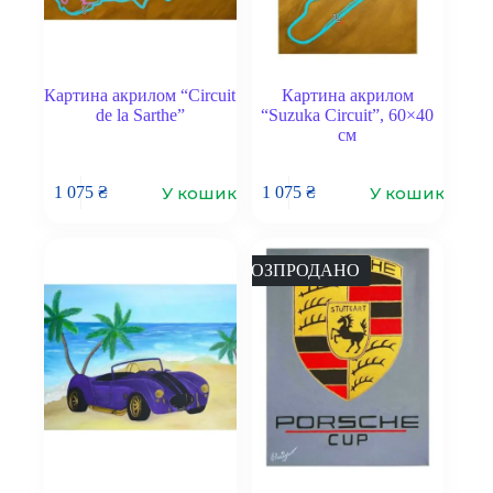
Картина акрилом “Circuit
Картина акрилом
de la Sarthe”
“Suzuka Circuit”, 60×40
см
У кошик
У кошик
1 075
₴
1 075
₴
РОЗПРОДАНО