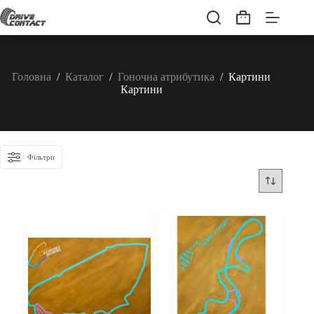
Перейти
до
Кошик
вмісту
Головна
/
Каталог
/
Гоночна атрибутика
/
Картини
Картини
Фільтри