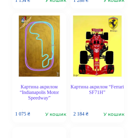
У кошик
У кошик
1 154
₴
1 288
₴
Картина акрилом
Картина акрилом “Ferrari
“Indianapolis Motor
SF71H”
Speedway”
У кошик
У кошик
1 075
₴
2 184
₴