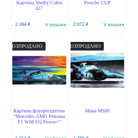
Картина Shelby Cobra
Porsche CUP
427
У кошик
У кошик
2 184
₴
2 072
₴
РОЗПРОДАНО
РОЗПРОДАНО
Картина флуоресцентна
Matra MS80
“Mercedes-AMG Petronas
F1 W08 EQ Power+”