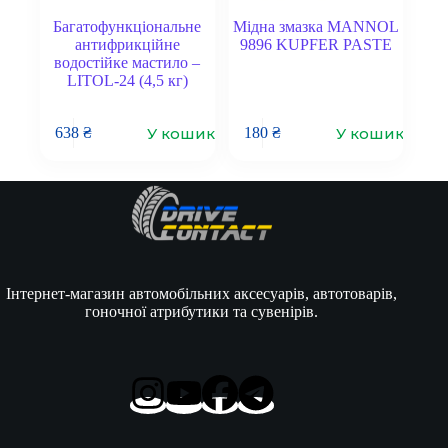
Багатофункціональне
Мідна змазка MANNOL
антифрикційне
9896 KUPFER PASTE
водостійке мастило –
LITOL-24 (4,5 кг)
У кошик
У кошик
638
₴
180
₴
Інтернет-магазин автомобільних аксесуарів, автотоварів,
гоночної атрибутики та сувенірів.