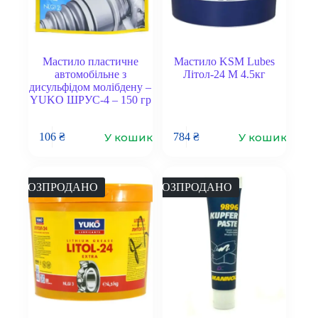
Мастило пластичне
Мастило KSM Lubes
автомобільне з
Літол-24 М 4.5кг
дисульфідом молібдену –
YUKO ШРУС-4 – 150 гр
У кошик
У кошик
106
₴
784
₴
РОЗПРОДАНО
РОЗПРОДАНО