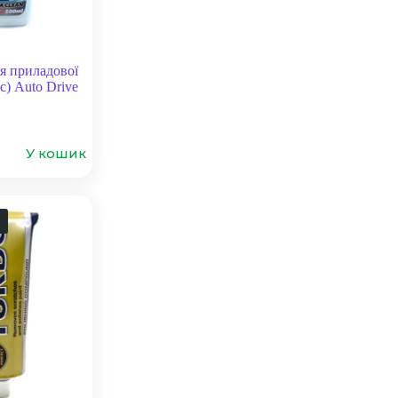
я приладової
с) Auto Drive
У кошик