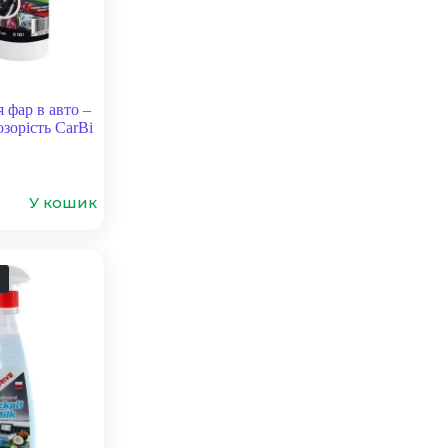
 фар в авто –
озорість CarBi
У кошик