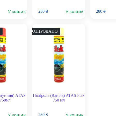
У кошик
У кошик
280
₴
280
₴
РОЗПРОДАНО
олуниця) ATAS
Поліроль (Ваніль) ATAS Plak
 750мл
750 мл
У кошик
У кошик
280
₴