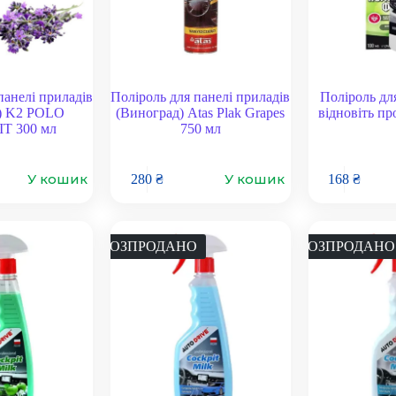
панелі приладів
Поліроль для панелі приладів
Поліроль для
) K2 POLO
(Виноград) Atas Plak Grapes
відновіть пр
T 300 мл
750 мл
У кошик
У кошик
280
₴
168
₴
РОЗПРОДАНО
РОЗПРОДАНО