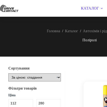
Перейти
до
КАТАЛОГ
вмісту
Головна
/
Каталог
/
Автохімія і рі
Поліролі
Сортування
Фільтри товарів
Ціна