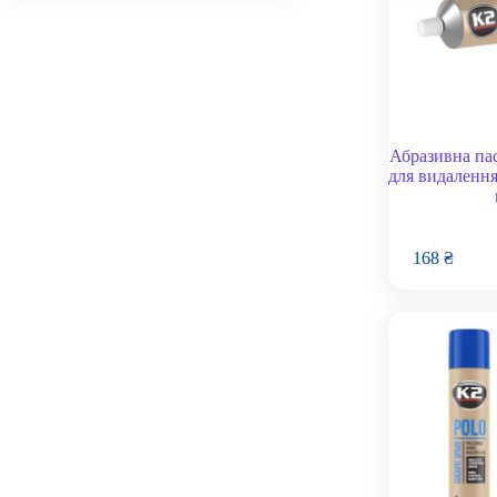
Абразивна пас
для видалення
168
₴