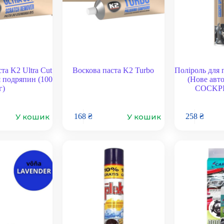
та K2 Ultra Cut
Воскова паста K2 Turbo
Поліроль для 
 подряпин (100
(Нове авт
г)
COCKPI
У кошик
У кошик
168
₴
258
₴