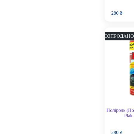
280
₴
РОЗПРОДАНО
Поліроль (П
Plak
280
₴