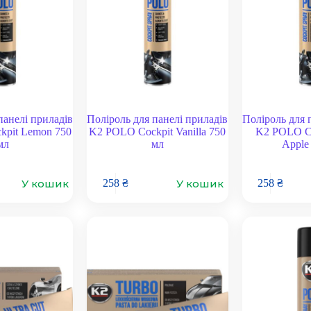
панелі приладів
Поліроль для панелі приладів
Поліроль для 
pit Lemon 750
K2 POLO Cockpit Vanilla 750
K2 POLO Co
мл
мл
Apple
У кошик
У кошик
258
₴
258
₴