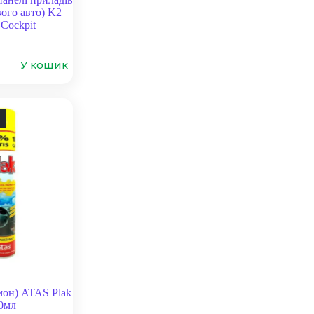
ого авто) K2
Cockpit
У кошик
мон) ATAS Plak
0мл