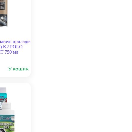
панелі приладів
о) K2 POLO
T 750 мл
У кошик