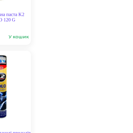
на паста K2
 120 G
У кошик
панелі приладів