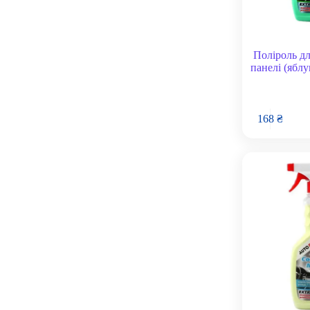
Поліроль дл
панелі (яблу
168
₴