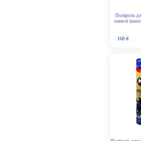
Поліроль дл
панелі (вані
168
₴
Поліроль для 