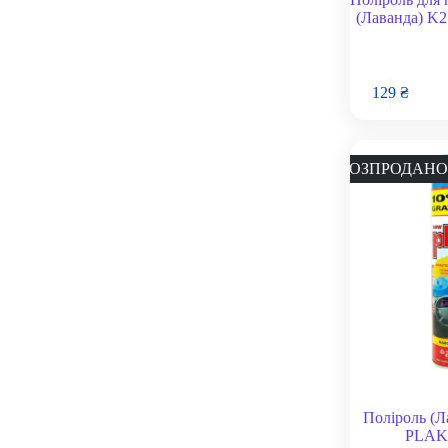
(Лаванда) K2
129
₴
РОЗПРОДАНО
Поліроль (Л
PLAK 