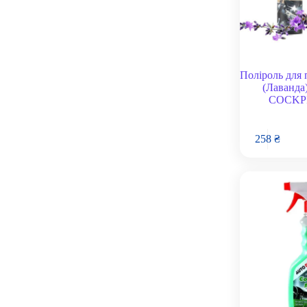
Поліроль для 
(Лаванда
COCKPI
258
₴