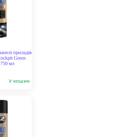
панелі приладів
ckpit Green
 750 мл
У кошик