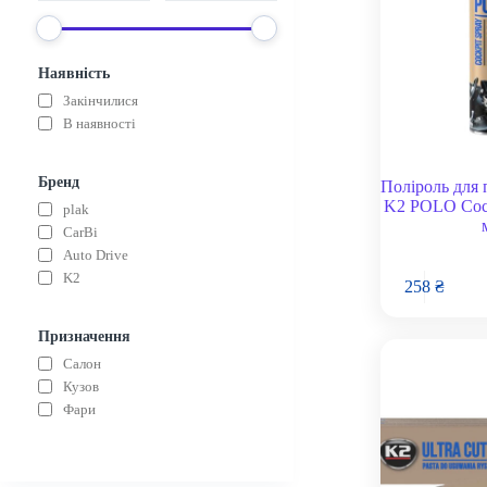
Наявність
Закінчилися
В наявності
Бренд
Поліроль для 
K2 POLO Cock
plak
CarBi
Auto Drive
K2
258
₴
Призначення
Салон
Кузов
Фари