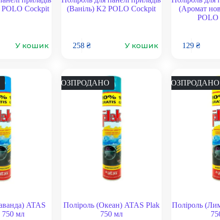
 POLO Cockpit
(Ваніль) K2 POLO Cockpit
(Аромат нов
POLO 
У кошик
У кошик
258
₴
129
₴
РОЗПРОДАНО
РОЗПРОДАНО
аванда) ATAS
Поліроль (Океан) ATAS Plak
Поліроль (Ли
750 мл
750 мл
75