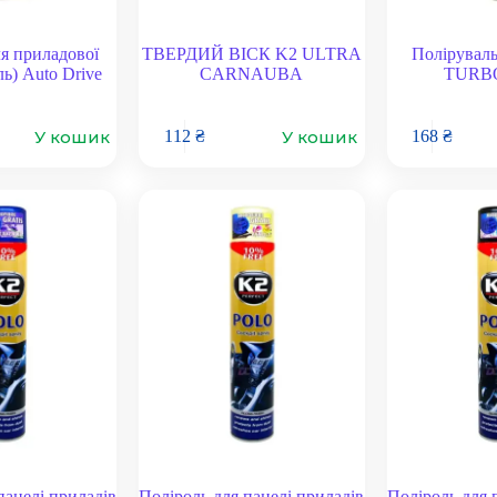
я приладової
ТВЕРДИЙ ВІСК K2 ULTRA
Поліруваль
ль) Auto Drive
CARNAUBA
TURBO
У кошик
У кошик
112
₴
168
₴
панелі приладів
Поліроль для панелі приладів
Поліроль для 