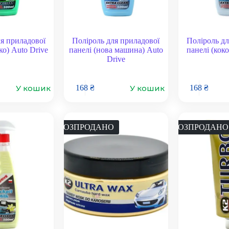
я приладової
Поліроль для приладової
Поліроль дл
ко) Auto Drive
панелі (нова машина) Auto
панелі (коко
Drive
У кошик
У кошик
168
₴
168
₴
РОЗПРОДАНО
РОЗПРОДАНО