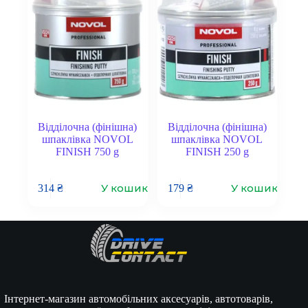
Відділочна (фінішна)
Відділочна (фінішна)
шпаклівка NOVOL
шпаклівка NOVOL
FINISH 750 g
FINISH 250 g
У кошик
У кошик
314
₴
179
₴
Інтернет-магазин автомобільних аксесуарів, автотоварів,