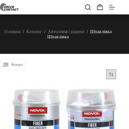
Перейти
до
Кошик
вмісту
Головна
/
Каталог
/
Автохімія і рідини
/
Шпаклівка
Шпаклівка
Фільтри