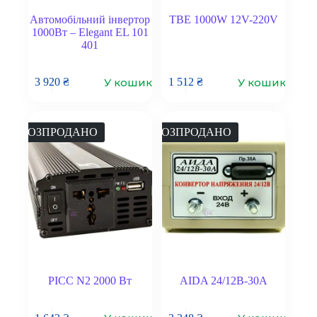
Автомобільний інвертор
TBE 1000W 12V-220V
1000Вт – Elegant EL 101
401
У кошик
У кошик
3 920
₴
1 512
₴
РОЗПРОДАНО
РОЗПРОДАНО
PICC N2 2000 Вт
AIDA 24/12В-30А