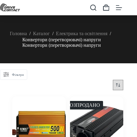
Перейти
до
Кошик
вмісту
Головна
/
Каталог
/
Електрика та освітлення
/
Конвертори (перетворювачі) напруги
Конвертори (перетворювачі) напруги
Фільтри
РОЗПРОДАНО