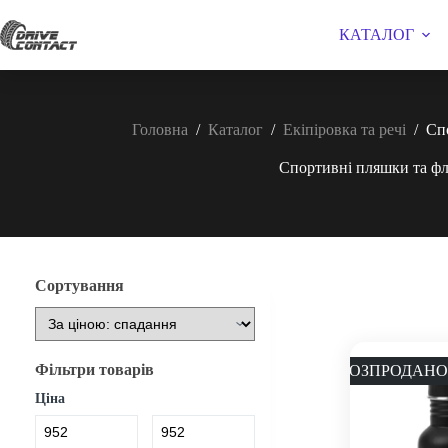
Перейти
до
КАТАЛОГ
вмісту
Головна
/
Каталог
/
Екіпіровка та речі
/
Сп
Спортивні пляшки та ф
Сортування
Фільтри товарів
РОЗПРОДАНО
Ціна