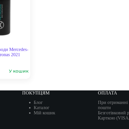
оди Mercedes-
onas 2021
У кошик
ПОКУПЦЯМ
ОПЛАТА
Блог
При отриманні 
Каталог
пошти
Мій кошик
Безготівковий 
Карткою (VIS