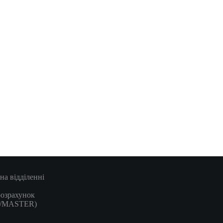
на відділенні
розрахунок
A/MASTER)