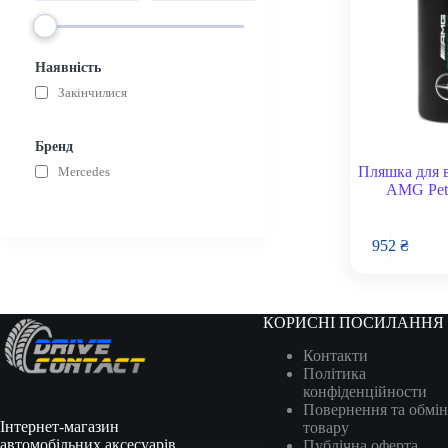
Наявність
Закінчилися
Бренд
Пляшка для в
Mercedes
AMG Petr
952
₴
КОРИСНІ ПОСИЛАННЯ
Контакти
Політика
конфіденційности
Повернення та обмін
Інтернет-магазин
товару
автомобільних аксесуарів,
Публічна оферта