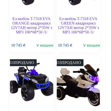
Ел-мобіль T-7318 EVA
Ел-мобіль T-7318 EVA
ORANGE квадроцикл
GREEN квадроцикл
12V7AH мотор 2*35W з
12V7AH мотор 2*35W з
MP3 106*68*50 /1/
MP3 106*68*50 /1/
У кошик
У кошик
10 745
₴
10 745
₴
РОЗПРОДАНО
РОЗПРОДАНО