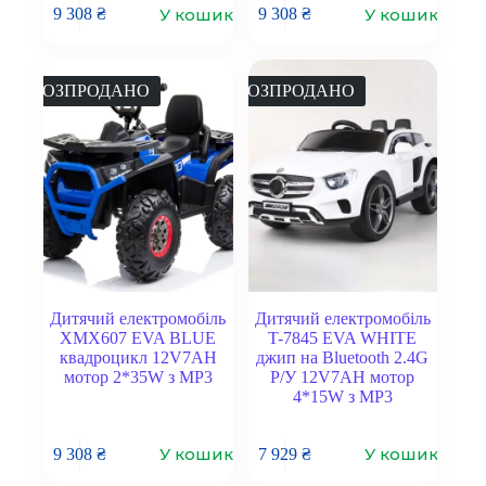
У кошик
У кошик
9 308
₴
9 308
₴
РОЗПРОДАНО
РОЗПРОДАНО
Дитячий електромобіль
Дитячий електромобіль
XMX607 EVA BLUE
T-7845 EVA WHITE
квадроцикл 12V7AH
джип на Bluetooth 2.4G
мотор 2*35W з MP3
Р/У 12V7AH мотор
4*15W з MP3
У кошик
У кошик
9 308
₴
7 929
₴