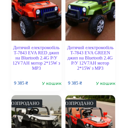
Дитячий електромобіль
Дитячий електромобіль
T-7843 EVA RED джип
T-7843 EVA GREEN
на Bluetooth 2.4G Р/У
джип на Bluetooth 2.4G
12V7AH мотор 2*15W з
Р/У 12V7AH мотор
MP3
2*15W з MP3
У кошик
У кошик
9 385
₴
9 385
₴
РОЗПРОДАНО
РОЗПРОДАНО