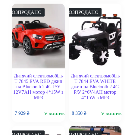
РОЗПРОДАНО
РОЗПРОДАНО
Дитячий електромобіль
Дитячий електромобіль
T-7845 EVA RED джип
T-7844 EVA WHITE
на Bluetooth 2.4G Р/У
джип на Bluetooth 2.4G
12V7AH мотор 4*15W з
Р/У 2*6V4AH мотор
MP3
4*15W з MP3
У кошик
У кошик
7 929
₴
8 350
₴
РОЗПРОДАНО
РОЗПРОДАНО