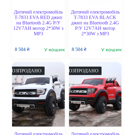
Дитячий електромобіль
Дитячий електромобіль
T-7833 EVA RED джип
T-7833 EVA BLACK
на Bluetooth 2.4G Р/У
джип на Bluetooth 2.4G
12V7AH мотор 2*30W з
Р/У 12V7AH мотор
MP3
2*30W з MP3
У кошик
У кошик
8 504
₴
8 504
₴
РОЗПРОДАНО
РОЗПРОДАНО
Дитячий електромобіль
Дитячий електромобіль