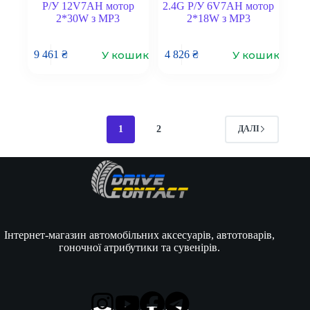
Р/У 12V7AH мотор
2.4G Р/У 6V7AH мотор
2*30W з MP3
2*18W з MP3
У кошик
У кошик
9 461
₴
4 826
₴
1
2
ДАЛІ
Інтернет-магазин автомобільних аксесуарів, автотоварів,
гоночної атрибутики та сувенірів.