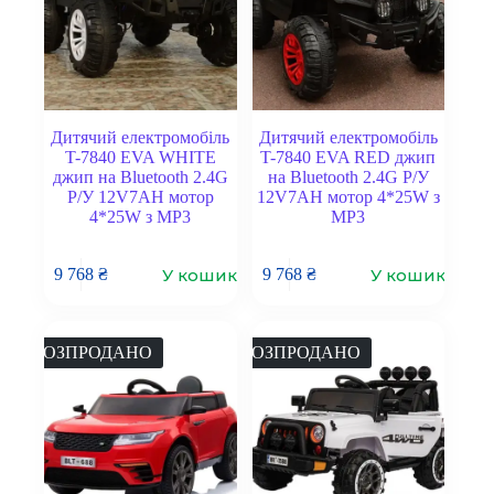
Дитячий електромобіль
Дитячий електромобіль
T-7840 EVA WHITE
T-7840 EVA RED джип
джип на Bluetooth 2.4G
на Bluetooth 2.4G Р/У
Р/У 12V7AH мотор
12V7AH мотор 4*25W з
4*25W з MP3
MP3
У кошик
У кошик
9 768
₴
9 768
₴
РОЗПРОДАНО
РОЗПРОДАНО