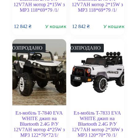
12V7AH мотор 2*15W з
12V7AH мотор 2*15W з
MP3 118*69*79 /1/
MP3 118*69*79 /1/
У кошик
У кошик
12 842
₴
12 842
₴
РОЗПРОДАНО
РОЗПРОДАНО
Ел-мобіль T-7840 EVA
Ел-мобіль T-7833 EVA
WHITE джип на
WHITE джип на
Bluetooth 2.4G Р/У
Bluetooth 2.4G Р/У
12V7AH мотор 4*25W з
12V7AH мотор 2*30W з
MP3 122*76*72/1/
MP3 120*70*70 /1/