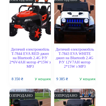
Дитячий електромобіль
Дитячий електромобіль
T-7844 EVA RED джип
T-7843 EVA WHITE
на Bluetooth 2.4G Р/У
джип на Bluetooth 2.4G
2*6V4AH мотор 4*15W з
Р/У 12V7AH мотор
MP3
2*15W з MP3
У кошик
У кошик
8 350
₴
9 385
₴
РОЗПРОДАНО
РОЗПРОДАНО