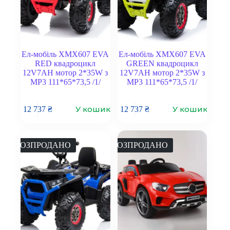
Ел-мобіль XMX607 EVA
Ел-мобіль XMX607 EVA
RED квадроцикл
GREEN квадроцикл
12V7AH мотор 2*35W з
12V7AH мотор 2*35W з
MP3 111*65*73,5 /1/
MP3 111*65*73,5 /1/
У кошик
У кошик
12 737
₴
12 737
₴
РОЗПРОДАНО
РОЗПРОДАНО