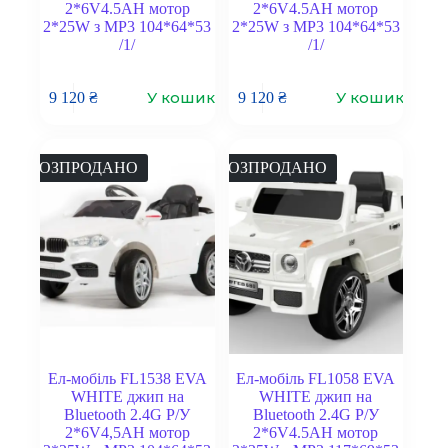
2*6V4.5AH мотор
2*6V4.5AH мотор
2*25W з MP3 104*64*53
2*25W з MP3 104*64*53
/1/
/1/
У кошик
У кошик
9 120
₴
9 120
₴
РОЗПРОДАНО
РОЗПРОДАНО
Ел-мобіль FL1538 EVA
Ел-мобіль FL1058 EVA
WHITE джип на
WHITE джип на
Bluetooth 2.4G Р/У
Bluetooth 2.4G Р/У
2*6V4,5AH мотор
2*6V4.5AH мотор