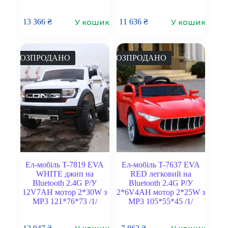
У кошик
У кошик
13 366
₴
11 636
₴
РОЗПРОДАНО
РОЗПРОДАНО
Ел-мобіль T-7819 EVA
Ел-мобіль T-7637 EVA
WHITE джип на
RED легковий на
Bluetooth 2.4G Р/У
Bluetooth 2.4G Р/У
12V7AH мотор 2*30W з
2*6V4AH мотор 2*25W з
MP3 121*76*73 /1/
MP3 105*55*45 /1/