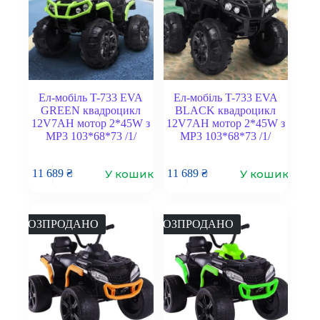
Ел-мобіль T-733 EVA
Ел-мобіль T-733 EVA
GREEN квадроцикл
BLACK квадроцикл
12V7AH мотор 2*45W з
12V7AH мотор 2*45W з
MP3 103*68*73 /1/
MP3 103*68*73 /1/
У кошик
У кошик
11 689
₴
11 689
₴
РОЗПРОДАНО
РОЗПРОДАНО