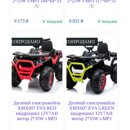
2*25W з MP3 104*64*53
2*25W з MP3 117*69*53
/1/
/1/
У кошик
У кошик
9 173
₴
9 051
₴
РОЗПРОДАНО
РОЗПРОДАНО
Дитячий електромобіль
Дитячий електромобіль
XMX607 EVA RED
XMX607 EVA GREEN
квадроцикл 12V7AH
квадроцикл 12V7AH
мотор 2*35W з MP3
мотор 2*35W з MP3