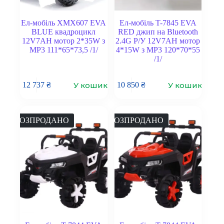
Ел-мобіль XMX607 EVA
Ел-мобіль T-7845 EVA
BLUE квадроцикл
RED джип на Bluetooth
12V7AH мотор 2*35W з
2.4G Р/У 12V7AH мотор
MP3 111*65*73,5 /1/
4*15W з MP3 120*70*55
/1/
У кошик
У кошик
12 737
₴
10 850
₴
РОЗПРОДАНО
РОЗПРОДАНО