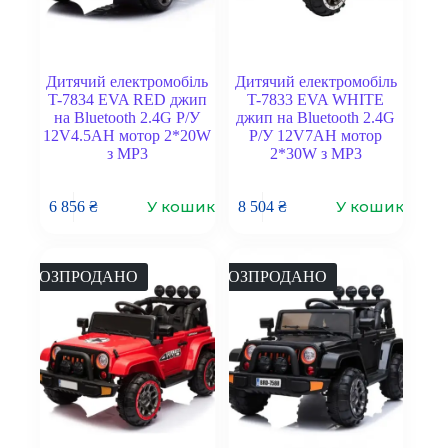
Дитячий електромобіль
Дитячий електромобіль
T-7834 EVA RED джип
T-7833 EVA WHITE
на Bluetooth 2.4G Р/У
джип на Bluetooth 2.4G
12V4.5AH мотор 2*20W
Р/У 12V7AH мотор
з MP3
2*30W з MP3
У кошик
У кошик
6 856
₴
8 504
₴
РОЗПРОДАНО
РОЗПРОДАНО