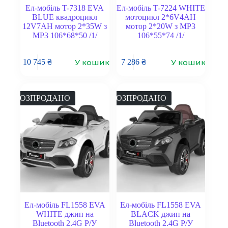
Ел-мобіль T-7318 EVA
Ел-мобіль T-7224 WHITE
BLUE квадроцикл
мотоцикл 2*6V4AH
12V7AH мотор 2*35W з
мотор 2*20W з MP3
MP3 106*68*50 /1/
106*55*74 /1/
У кошик
У кошик
10 745
₴
7 286
₴
РОЗПРОДАНО
РОЗПРОДАНО
Ел-мобіль FL1558 EVA
Ел-мобіль FL1558 EVA
WHITE джип на
BLACK джип на
Bluetooth 2.4G Р/У
Bluetooth 2.4G Р/У