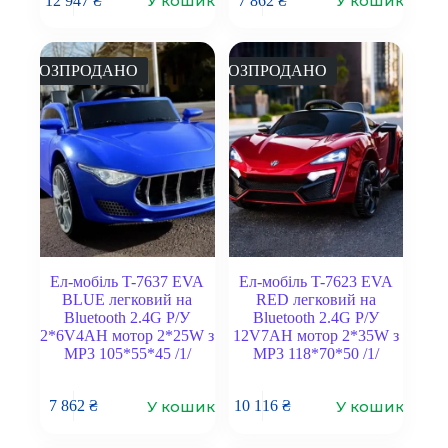
У кошик
У кошик
12 947
₴
7 862
₴
РОЗПРОДАНО
РОЗПРОДАНО
Ел-мобіль T-7637 EVA
Ел-мобіль T-7623 EVA
BLUE легковий на
RED легковий на
Bluetooth 2.4G Р/У
Bluetooth 2.4G Р/У
2*6V4AH мотор 2*25W з
12V7AH мотор 2*35W з
MP3 105*55*45 /1/
MP3 118*70*50 /1/
У кошик
У кошик
7 862
₴
10 116
₴