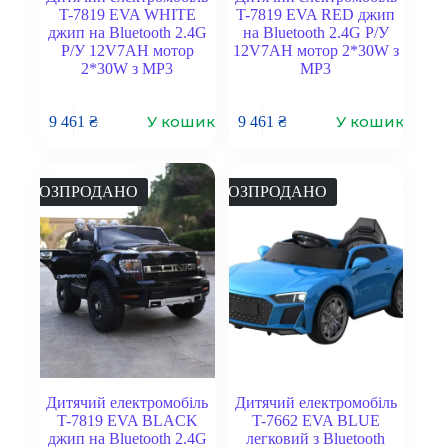
T-7819 EVA WHITE
T-7819 EVA RED джип
джип на Bluetooth 2.4G
на Bluetooth 2.4G Р/У
Р/У 12V7AH мотор
12V7AH мотор 2*30W з
2*30W з MP3
MP3
У кошик
У кошик
9 461
₴
9 461
₴
РОЗПРОДАНО
РОЗПРОДАНО
Дитячий електромобіль
Дитячий електромобіль
T-7819 EVA BLACK
T-7662 EVA BLUE
джип на Bluetooth 2.4G
легковий з Bluetooth