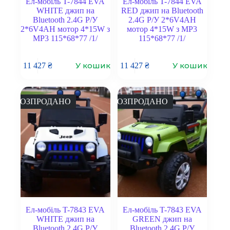
Ел-мобіль T-7844 EVA
Ел-мобіль T-7844 EVA
WHITE джип на
RED джип на Bluetooth
Bluetooth 2.4G Р/У
2.4G Р/У 2*6V4AH
2*6V4AH мотор 4*15W з
мотор 4*15W з MP3
MP3 115*68*77 /1/
115*68*77 /1/
У кошик
У кошик
11 427
₴
11 427
₴
РОЗПРОДАНО
РОЗПРОДАНО
Ел-мобіль T-7843 EVA
Ел-мобіль T-7843 EVA
WHITE джип на
GREEN джип на
Bluetooth 2.4G Р/У
Bluetooth 2.4G Р/У