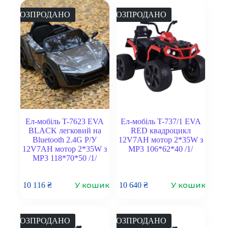
РОЗПРОДАНО
РОЗПРОДАНО
Ел-мобіль T-7623 EVA
Ел-мобіль T-737/1 EVA
BLACK легковий на
RED квадроцикл
Bluetooth 2.4G Р/У
12V7AH мотор 2*35W з
12V7AH мотор 2*35W з
MP3 106*62*40 /1/
MP3 118*70*50 /1/
У кошик
У кошик
10 116
₴
10 640
₴
РОЗПРОДАНО
РОЗПРОДАНО