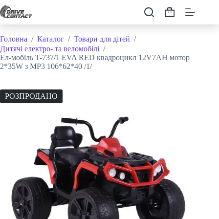
Перейти
до
Кошик
вмісту
Головна
/
Каталог
/
Товари для дітей
/
Дитячі електро- та веломобілі
/
Ел-мобіль T-737/1 EVA RED квадроцикл 12V7AH мотор
2*35W з MP3 106*62*40 /1/
РОЗПРОДАНО