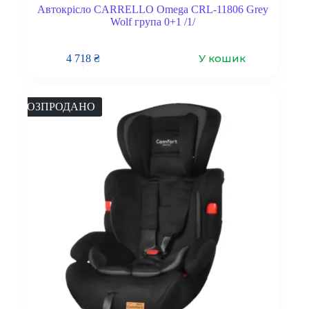
Автокрісло CARRELLO Omega CRL-11806 Grey
Wolf група 0+1 /1/
У кошик
4 718
₴
РОЗПРОДАНО