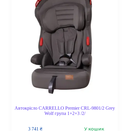
Автокрісло CARRELLO Premier CRL-9801/2 Grey
Wolf група 1+2+3 /2/
У кошик
3 741
₴