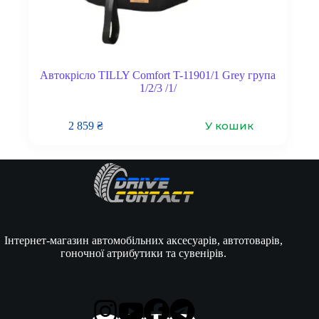
Автокрісло TILLY Comfort T-11901/1 Grey група
1/2/3 /1/
У кошик
2 859
₴
Інтернет-магазин автомобільних аксесуарів, автотоварів,
гоночної атрибутики та сувенірів.