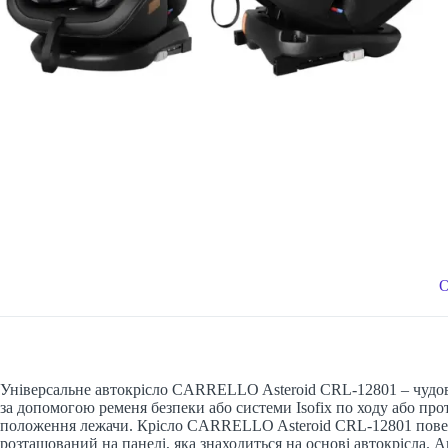
Універсальне автокрісло CARRELLO Asteroid CRL-12801 – чудовий
за допомогою ременя безпеки або системи Isofix по ходу або 
положення лежачи. Крісло CARRELLO Asteroid CRL-12801 поверта
розташований на панелі, яка знаходиться на основі автокрісла. 