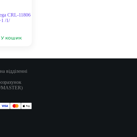
ga CRL-11806
1 /1/
У кошик
на відділенні
розрахунок
A/MASTER)