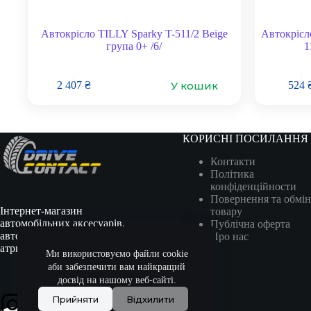
Автокрісло TILLY Sparky T-511/2 Beige
Автокріс
група 0+ /6/
1
У кошик
2 407
₴
524
КОРИСНІ ПОСИЛАННЯ
Контакти
Політика
конфіденційности
Повернення та обмін
Інтернет-магазин
товару
автомобільних аксесуарів,
Публічна оферта
автотоварів, гоночної
Про нас
атрибутики та сувенірів.
Ми використовуємо файли cookie
аби забезпечити вам найкращий
досвід на нашому веб-сайті.
Прийняти
Відхилити