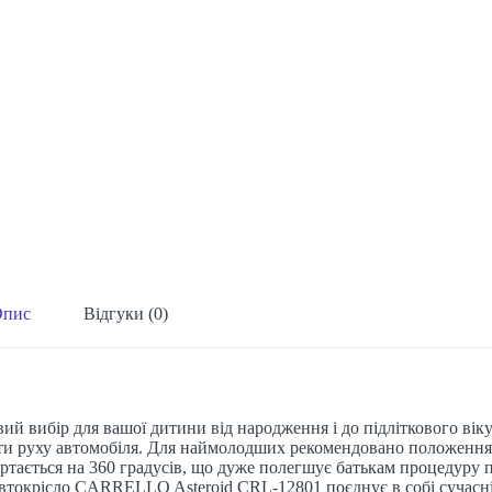
Опис
Відгуки (0)
 вибір для вашої дитини від народження і до підліткового віку.
проти руху автомобіля. Для наймолодших рекомендовано положен
ється на 360 градусів, що дуже полегшує батькам процедуру по
Автокрісло CARRELLO Asteroid CRL-12801 поєднує в собі сучасні т