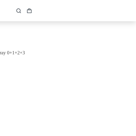
Кошик
ray 0+1+2+3