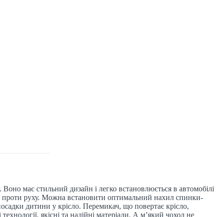
 Воно має стильний дизайн і легко встановлюється в автомобілі
ня проти руху. Можна встановити оптимальний нахил спинки-
садки дитини у крісло. Перемикач, що повертає крісло,
ехнології, якісні та надійні матеріали. А м’який чохол не