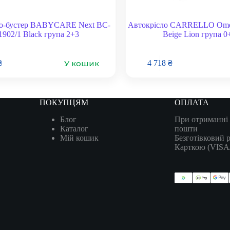
ло-бустер BABYCARE Next BC-
Автокрісло CARRELLO Ome
1902/1 Black група 2+3
Beige Lion група 0+
У кошик
₴
4 718
₴
ПОКУПЦЯМ
ОПЛАТА
Блог
При отриманні 
Каталог
пошти
Мій кошик
Безготівковий 
Карткою (VIS