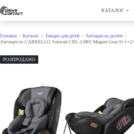
Перейти
до
КАТАЛОГ
вмісту
Головна
/
Каталог
/
Товари для дітей
/
Автокрісла дитячі
/
Автокрісло CARRELLO Asteroid CRL-12801 Magnet Gray 0+1+2+
РОЗПРОДАНО