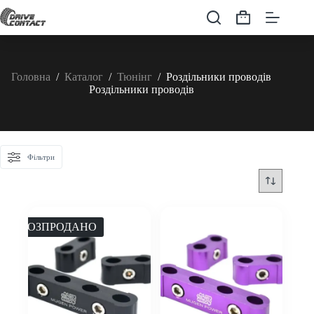
Перейти
до
Кошик
вмісту
Головна
/
Каталог
/
Тюнінг
/
Роздільники проводів
Роздільники проводів
Фільтри
РОЗПРОДАНО