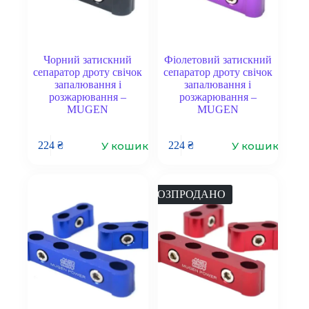
Чорний затискний
Фіолетовий затискний
сепаратор дроту свічок
сепаратор дроту свічок
запалювання і
запалювання і
розжарювання –
розжарювання –
MUGEN
MUGEN
У кошик
У кошик
224
₴
224
₴
РОЗПРОДАНО