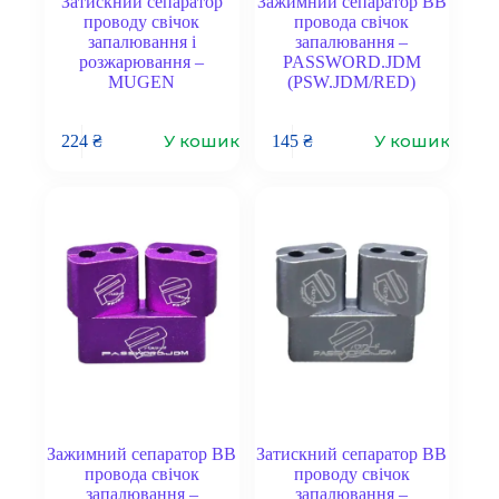
Затискний сепаратор
Зажимний сепаратор ВВ
проводу свічок
провода свічок
запалювання і
запалювання –
розжарювання –
PASSWORD.JDM
MUGEN
(PSW.JDM/RED)
У кошик
У кошик
224
₴
145
₴
Зажимний сепаратор ВВ
Затискний сепаратор ВВ
провода свічок
проводу свічок
запалювання –
запалювання –