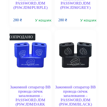
PASSWORD.JDM
PASSWORD.JDM
(PSW.JDM/PURPLE)
(PSW.JDM/GREY)
У кошик
У кошик
280
₴
280
₴
РОЗПРОДАНО
Зажимний сепаратор ВВ
Зажимний сепаратор ВВ
провода свічок
провода свічок
запалювання –
запалювання –
PASSWORD.JDM
PASSWORD.JDM
(PSW.JDM/DARK
(PSW.JDM/BLACK)