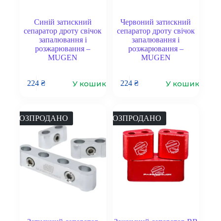
Синій затискний
Червоний затискний
сепаратор дроту свічок
сепаратор дроту свічок
запалювання і
запалювання і
розжарювання –
розжарювання –
MUGEN
MUGEN
У кошик
У кошик
224
₴
224
₴
РОЗПРОДАНО
РОЗПРОДАНО