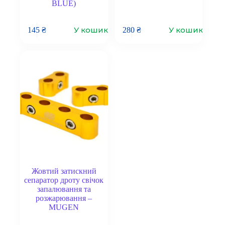
BLUE)
У кошик
У кошик
145
₴
280
₴
Жовтий затискний
сепаратор дроту свічок
запалювання та
розжарювання –
MUGEN