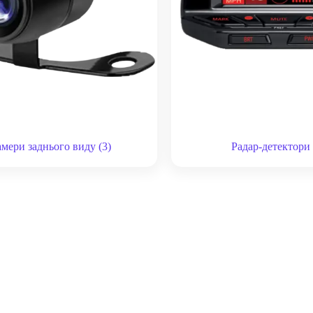
амери заднього виду
(3)
Радар-детектор