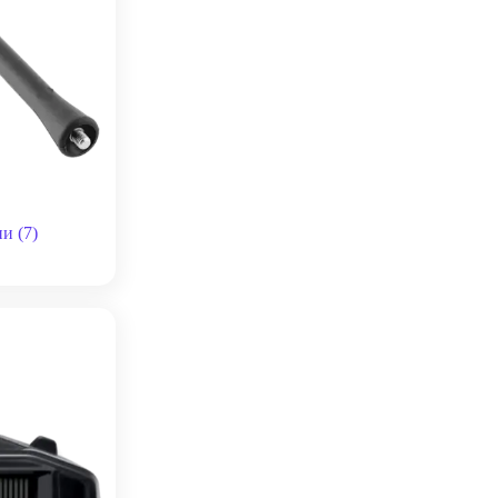
ени
(7)