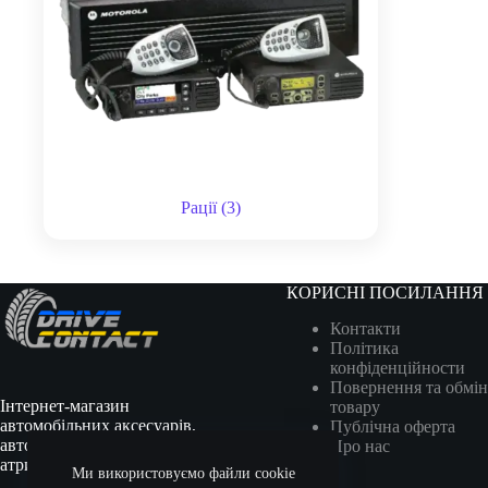
Рації
(3)
КОРИСНІ ПОСИЛАННЯ
Контакти
Політика
конфіденційности
Повернення та обмін
Інтернет-магазин
товару
автомобільних аксесуарів,
Публічна оферта
автотоварів, гоночної
Про нас
атрибутики та сувенірів.
Ми використовуємо файли cookie