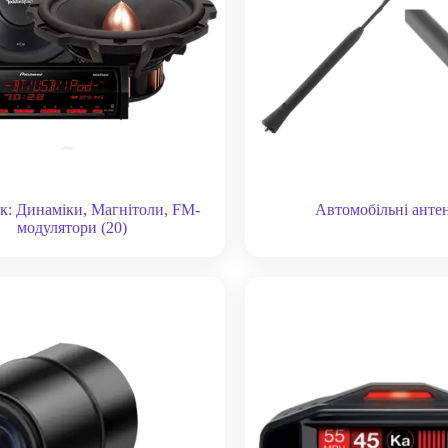
к: Динаміки, Магнітоли, FM-
Автомобільні ант
модулятори
(20)