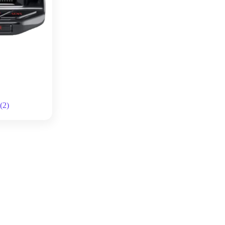
и
(2)