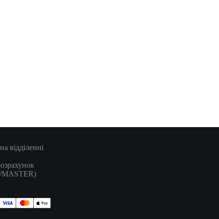
на відділенні
розрахунок
A/MASTER)