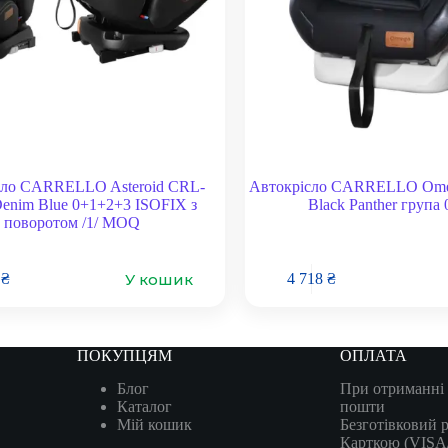
сло CARRELLO Asteroid CRL-
Автокрісло CARRELLO Ome
Denim Blue 0+1+2+3 ISOFIX з
Black Panther група 
поворотом /1/ MOQ
У кошик
2
₴
4 718
₴
ПОКУПЦЯМ
ОПЛАТА
Блог
При отриманні 
Каталог
пошти
Мій кошик
Безготівковий 
Карткою (VIS