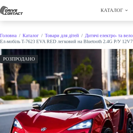
Перейти
до
КАТАЛОГ
вмісту
Головна
/
Каталог
/
Товари для дітей
/
Дитячі електро- та вело
Ел-мобіль T-7623 EVA RED легковий на Bluetooth 2.4G Р/У 12V
РОЗПРОДАНО