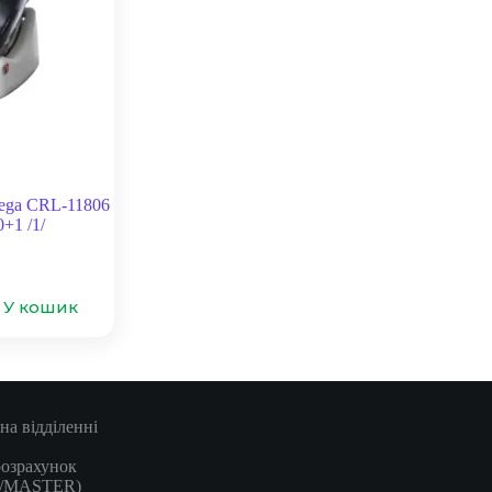
ga CRL-11806
0+1 /1/
У кошик
на відділенні
розрахунок
A/MASTER)