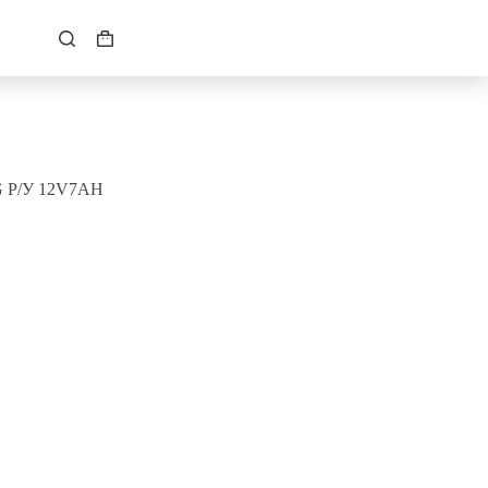
Кошик
4G Р/У 12V7AH