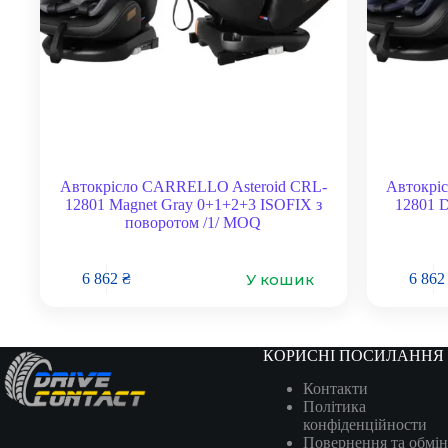
Автокрісло CARRELLO Asteroid CRL-
Автокрі
12801 Magnet Gray 0+1+2+3 ISOFIX з
12801 
поворотом /1/ MOQ
У кошик
6 862
₴
6 86
КОРИСНІ ПОСИЛАННЯ
Контакти
Політика
конфіденційности
Повернення та обмін