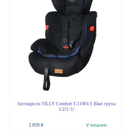
Автокрісло TILLY Comfort T-11901/1 Blue група
1/2/3 /1/
У кошик
2 859
₴