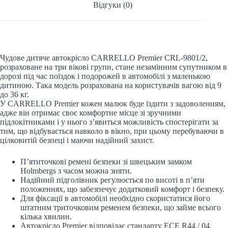
Відгуки (0)
Чудове дитяче автокрісло CARRELLO Premier CRL-9801/2,
розраховане на три вікові групи, стане незамінним супутником в
дорозі під час поїздок і подорожей в автомобілі з маленькою
дитиною. Така модель розрахована на користувачів вагою від 9
до 36 кг.
У CARRELLO Premier кожен малюк буде їздити з задоволенням,
адже він отримає своє комфортне місце зі зручними
підлокітниками і у нього з’явиться можливість спостерігати за
тим, що відбувається навколо в вікно, при цьому перебуваючи в
цілковитій безпеці і маючи надійний захист.
П’ятиточкові ремені безпеки зі швецьким замком
Holmbergs з часом можна зняти.
Надійний підголівник регулюється по висоті в п’яти
положеннях, що забезпечує додатковий комфорт і безпеку.
Для фіксації в автомобілі необхідно скористатися його
штатним триточковим ременем безпеки, що займе всього
кілька хвилин.
Автокрісло Premier відповідає стандарту ECE R44 / 04.