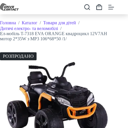
Перейти
до
Кошик
вмісту
Головна
/
Каталог
/
Товари для дітей
/
Дитячі електро- та веломобілі
/
Ел-мобіль T-7318 EVA ORANGE квадроцикл 12V7AH
мотор 2*35W з MP3 106*68*50 /1/
РОЗПРОДАНО