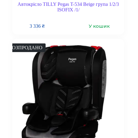
Автокрісло TILLY Pegas T-534 Beige група 1/2/3
ISOFIX /1/
У кошик
3 336
₴
РОЗПРОДАНО