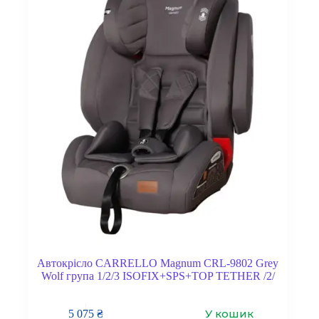
Автокрісло CARRELLO Magnum CRL-9802 Grey
Wolf група 1/2/3 ISOFIX+SPS+TOP TETHER /2/
У кошик
5 075
₴