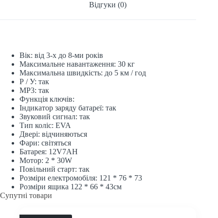
Відгуки (0)
Вік: від 3-х до 8-ми років
Максимальне навантаження: 30 кг
Максимальна швидкість: до 5 км / год
Р / У: так
МР3: так
Функція ключів:
Індикатор заряду батареї: так
Звуковий сигнал: так
Тип коліс: EVA
Двері: відчиняються
Фари: світяться
Батарея: 12V7AH
Мотор: 2 * 30W
Повільний старт: так
Розміри електромобіля: 121 * 76 * 73
Розміри ящика 122 * 66 * 43см
Супутні товари