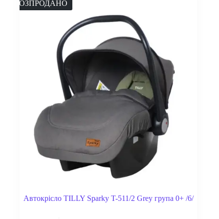
РОЗПРОДАНО
Автокрісло TILLY Sparky T-511/2 Grey група 0+ /6/