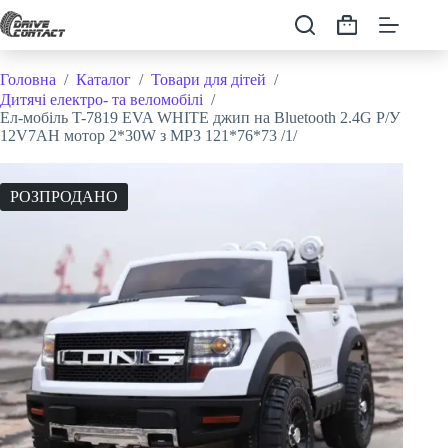
Перейти
до
Кошик
вмісту
Головна
/
Каталог
/
Товари для дітей
/
Дитячі електро- та веломобілі
/
Ел-мобіль T-7819 EVA WHITE джип на Bluetooth 2.4G Р/У
12V7AH мотор 2*30W з MP3 121*76*73 /1/
РОЗПРОДАНО