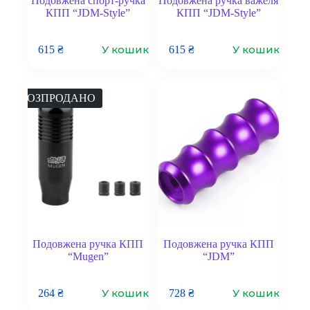
Подовжена спорт-ручка
Подовжена ручка важеля
КПП “JDM-Style”
КПП “JDM-Style”
У кошик
У кошик
615
₴
615
₴
РОЗПРОДАНО
Подовжена ручка КПП
Подовжена ручка КПП
“Mugen”
“JDM”
У кошик
У кошик
264
₴
728
₴