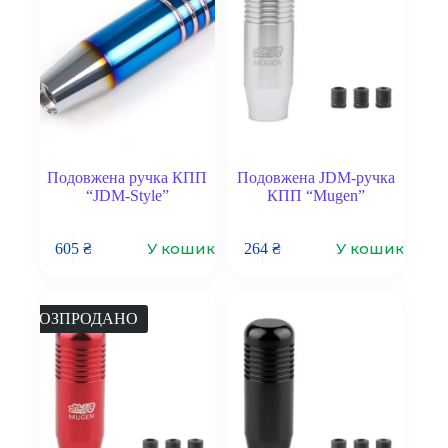
Подовжена ручка КПП
Подовжена JDM-ручка
“JDM-Style”
КПП “Mugen”
У кошик
У кошик
605
₴
264
₴
РОЗПРОДАНО