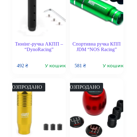
Тюнінг-ручка АКПП –
Спортивна ручка КПП
“DynoRacing”
JDM “NOS Racing”
У кошик
У кошик
492
₴
581
₴
РОЗПРОДАНО
РОЗПРОДАНО