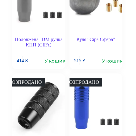
Подовжена JDM ручка
Куля “Сіра Сфера”
КПП (СІРА)
У кошик
У кошик
414
₴
515
₴
РОЗПРОДАНО
РОЗПРОДАНО