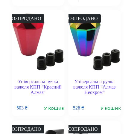
РОЗПРОДАНО
РОЗПРОДАНО
Універсальна ручка
Універсальна ручка
важеля КПП “Красний
важеля КПП “Алмаз
Алмаз”
Неохром”
У кошик
У кошик
503
₴
526
₴
РОЗПРОДАНО
РОЗПРОДАНО