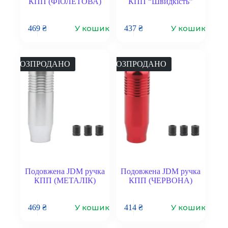
КПП (ФІОЛЕТОВА)
КПП “Швидкість”
У кошик
У кошик
469
₴
437
₴
РОЗПРОДАНО
РОЗПРОДАНО
Подовжена JDM ручка
Подовжена JDM ручка
КПП (МЕТАЛІК)
КПП (ЧЕРВОНА)
У кошик
У кошик
469
₴
414
₴