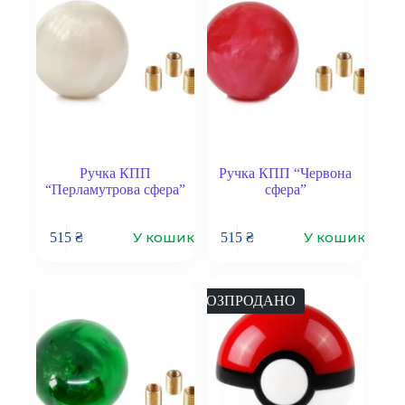
Ручка КПП
Ручка КПП “Червона
“Перламутрова сфера”
сфера”
У кошик
У кошик
515
₴
515
₴
РОЗПРОДАНО