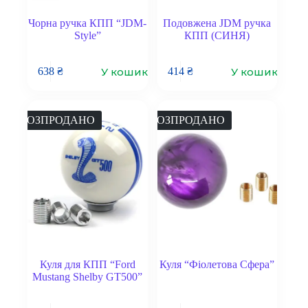
Чорна ручка КПП “JDM-
Подовжена JDM ручка
Style”
КПП (СИНЯ)
У кошик
У кошик
638
₴
414
₴
РОЗПРОДАНО
РОЗПРОДАНО
Куля для КПП “Ford
Куля “Фіолетова Сфера”
Mustang Shelby GT500”