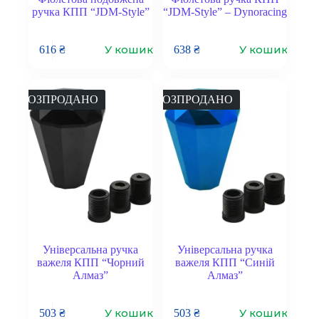
ручка КПП “JDM-Style”
“JDM-Style” – Dynoracing
У кошик
У кошик
616
₴
638
₴
РОЗПРОДАНО
РОЗПРОДАНО
Універсальна ручка
Універсальна ручка
важеля КПП “Чорний
важеля КПП “Синій
Алмаз”
Алмаз”
У кошик
У кошик
503
₴
503
₴