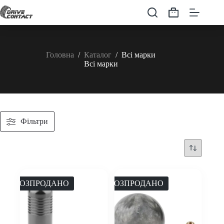
Перейти
до
Кошик
вмісту
Головна
/
Каталог
/
Всі марки
Всі марки
Фільтри
РОЗПРОДАНО
РОЗПРОДАНО