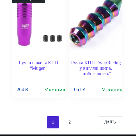
Ручка важеля КПП
Ручка КПП DynoRacing
“Mugen”
у вигляді шипа,
“побежалость”
У кошик
У кошик
264
₴
661
₴
1
2
ДАЛІ