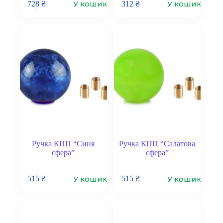
У кошик
У кошик
728
₴
312
₴
Ручка КПП “Синя
Ручка КПП “Салатова
сфера”
сфера”
У кошик
У кошик
515
₴
515
₴