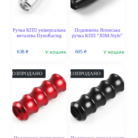
Ручка КПП універсальна
Подовжена Японська
металева DynoRacing
ручка КПП “JDM-Style”
У кошик
У кошик
638
₴
605
₴
РОЗПРОДАНО
РОЗПРОДАНО