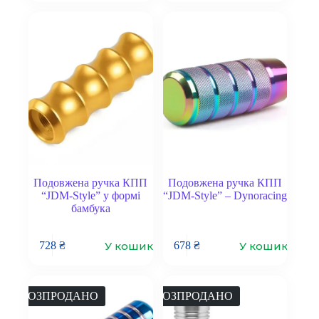
Подовжена ручка КПП
Подовжена ручка КПП
“JDM-Style” у формі
“JDM-Style” – Dynoracing
бамбука
У кошик
У кошик
728
₴
678
₴
РОЗПРОДАНО
РОЗПРОДАНО