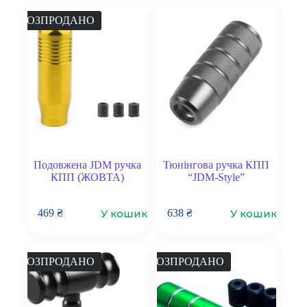
РОЗПРОДАНО
Подовжена JDM ручка
Тюнінгова ручка КПП
КПП (ЖОВТА)
“JDM-Style”
У кошик
У кошик
469
₴
638
₴
РОЗПРОДАНО
РОЗПРОДАНО