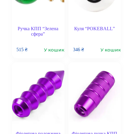
Ручка КПП “Зелена
Куля “POKEBALL”
сфера”
У кошик
У кошик
515
₴
346
₴
Фіолетова подовжена
Фіолетова ручка КПП