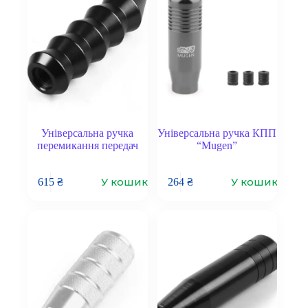
Універсальна ручка
Універсальна ручка КПП
перемикання передач
“Mugen”
У кошик
У кошик
615
₴
264
₴