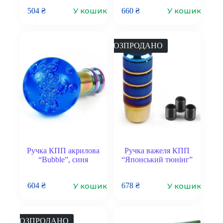
У кошик
У кошик
504
₴
660
₴
РОЗПРОДАНО
Ручка КПП акрилова
Ручка важеля КПП
“Bubble”, синя
“Японський тюнінг”
У кошик
У кошик
604
₴
678
₴
РОЗПРОДАНО