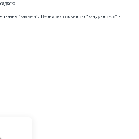
асадкою.
ремикачем “задньої”. Перемикач повністю “занурюється” в