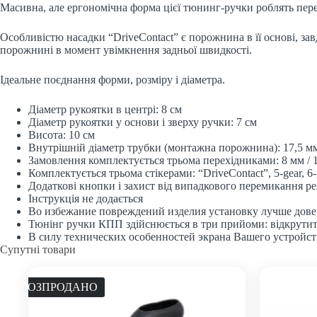
Масивна, але ергономічна форма цієї тюнинг-ручки роблять пер
Особливістю насадки “DriveContact” є порожнина в її основі, за
порожнині в момент увімкнення задньої швидкості.
Ідеальне поєднання форми, розміру і діаметра.
Діаметр рукоятки в центрі: 8 см
Діаметр рукоятки у основи і зверху ручки: 7 см
Висота: 10 см
Внутрішній діаметр трубки (монтажна порожнина): 17,5 м
Замовлення комплектується трьома перехідниками: 8 мм / 1
Комплектується трьома стікерами: “DriveContact”, 5-gear, 6-
Додаткові кнопки і захист від випадкового перемикання 
Інструкція не додається
Во избежание повреждений изделия установку лучше дов
Тюнінг ручки КПП здійснюється в три прийоми: відкрутити 
В силу технических особенностей экрана Вашего устройств
Супутні товари
РОЗПРОДАНО