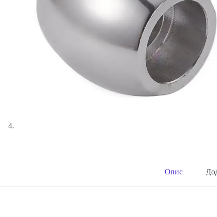
Опис
Дод