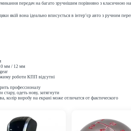
емикання передач на багато зручнішим порівняно з класичною н
вдяки якій вона ідеально вписується в інтер’єр авто з ручним пе
м
0 мм / 12 мм
gear
режиму роботи КПП відсутні
ерить профессионалу
стару, одеть нову, затягнути
а, колір виробу на екрані може отличатся от фактического