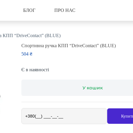
БЛОГ
ПРО НАС
а КПП “DriveContact” (BLUE)
Спортивна ручка КПП “DriveContact” (BLUE)
504
₴
Є в наявності
У кошик
Купити