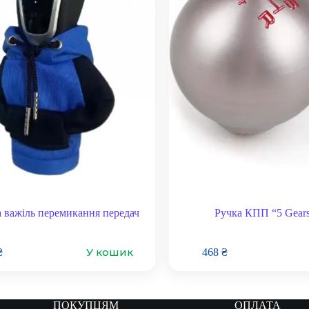
а важіль перемикання передач
Ручка КПП “5 Gears
У кошик
₴
468
₴
ПОКУПЦЯМ
ОПЛАТА