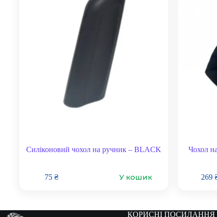
Силіконовий чохол на ручник – BLACK
Чохол н
У кошик
75
₴
269
КОРИСНІ ПОСИЛАННЯ