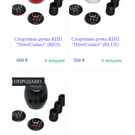
Спортивна ручка КПП
Спортивна ручка КПП
“DriveContact” (RED)
“DriveContact” (BLUE)
У кошик
У кошик
660
₴
504
₴
РОЗПРОДАНО