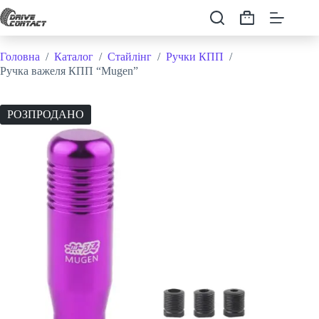
Перейти
до
Кошик
вмісту
Головна
/
Каталог
/
Стайлінг
/
Ручки КПП
/
Ручка важеля КПП “Mugen”
РОЗПРОДАНО