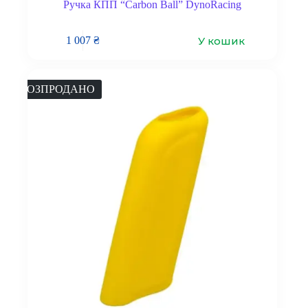
Ручка КПП “Carbon Ball” DynoRacing
У кошик
1 007
₴
РОЗПРОДАНО