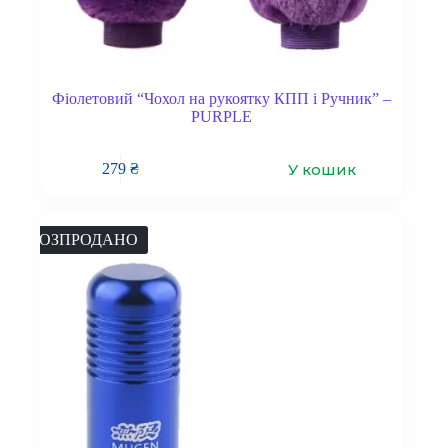
Фіолетовий “Чохол на рукоятку КПП і Ручник” –
PURPLE
У кошик
279
₴
РОЗПРОДАНО