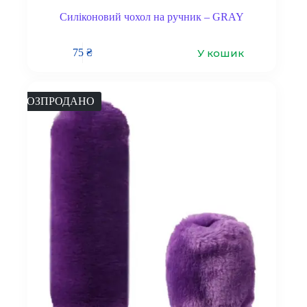
Силіконовий чохол на ручник – GRAY
У кошик
75
₴
РОЗПРОДАНО