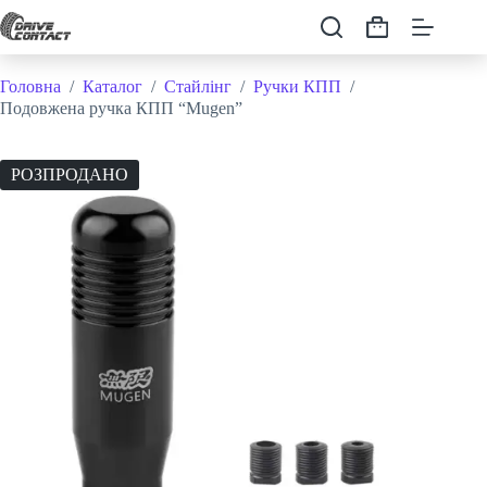
Перейти
до
Кошик
вмісту
Головна
/
Каталог
/
Стайлінг
/
Ручки КПП
/
Подовжена ручка КПП “Mugen”
РОЗПРОДАНО