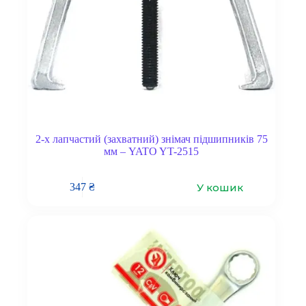
2-х лапчастий (захватний) знімач підшипників 75
мм – YATO YT-2515
У кошик
347
₴