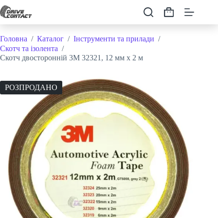
Перейти
до
Кошик
вмісту
Головна
/
Каталог
/
Інструменти та прилади
/
Скотч та ізолента
/
Скотч двосторонній 3M 32321, 12 мм x 2 м
РОЗПРОДАНО