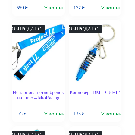
У кошик
У кошик
559
₴
177
₴
РОЗПРОДАНО
РОЗПРОДАНО
Нейлонова петля-брелок
Койловер JDM – СИНІЙ
на шию – МюRacing
У кошик
У кошик
55
₴
133
₴
РОЗПРОДАНО
РОЗПРОДАНО