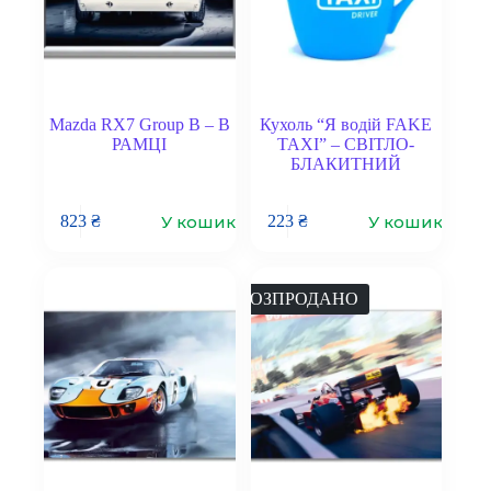
Mazda RX7 Group B – В
Кухоль “Я водій FAKE
РАМЦІ
TAXI” – СВІТЛО-
БЛАКИТНИЙ
У кошик
У кошик
823
₴
223
₴
РОЗПРОДАНО