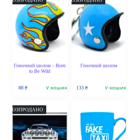
Гоночний шолом – Born
Гоночний шолом
to Be Wild
У кошик
У кошик
88
₴
133
₴
РОЗПРОДАНО