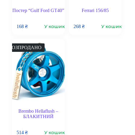
Постер “Gulf Ford GT40”
Ferrari 156/85
У кошик
У кошик
168
₴
268
₴
РОЗПРОДАНО
Brembo Hellaflush –
БЛАКИТНИЙ
У кошик
514
₴