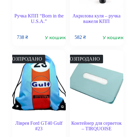
Ручка КПП “Born in the
Акрилова куля – ручка
U.S.A.”
важеля КПП
У кошик
У кошик
738
₴
582
₴
РОЗПРОДАНО
РОЗПРОДАНО
Ліврея Ford GT40 Gulf
Контейнер для серветок
#23
– TIRQUOISE