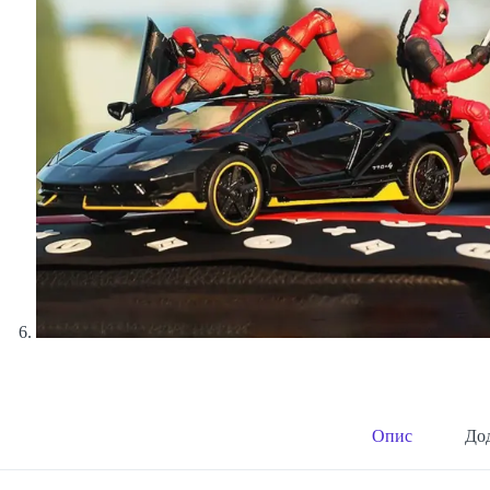
Опис
Дод