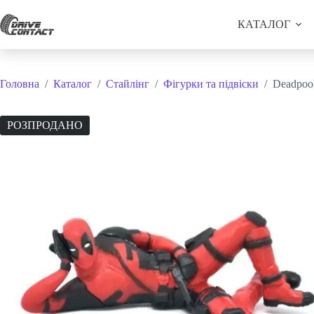
Перейти
до
КАТАЛОГ
вмісту
Головна
/
Каталог
/
Стайлінг
/
Фігурки та підвіски
/
Deadpool
РОЗПРОДАНО