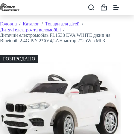
Перейти
до
Кошик
вмісту
Головна
/
Каталог
/
Товари для дітей
/
Дитячі електро- та веломобілі
/
Дитячий електромобіль FL1538 EVA WHITE джип на
Bluetooth 2.4G Р/У 2*6V4,5AH мотор 2*25W з MP3
РОЗПРОДАНО