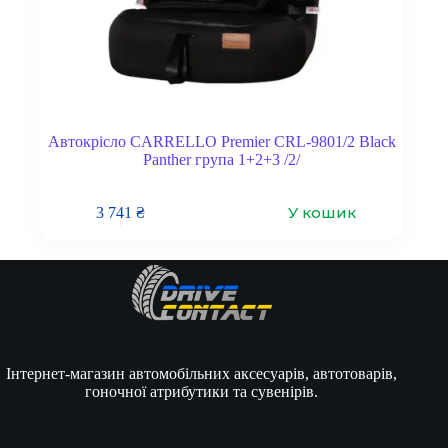
Автокрісло CARRELLO Premier CRL-9801/2 Black
Panther група 1+2+3 /2/
У кошик
3 741
₴
Інтернет-магазин автомобільних аксесуарів, автотоварів,
гоночної атрибутики та сувенірів.