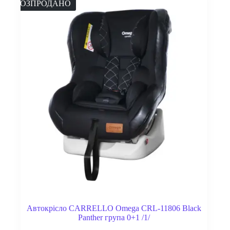
РОЗПРОДАНО
Автокрісло CARRELLO Omega CRL-11806 Black
Panther група 0+1 /1/