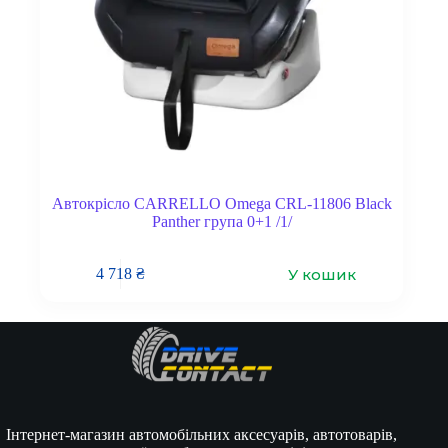
Автокрісло CARRELLO Omega CRL-11806 Black
Panther група 0+1 /1/
У кошик
4 718
₴
Інтернет-магазин автомобільних аксесуарів, автотоварів,