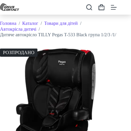
Перейти
до
Кошик
вмісту
Головна
/
Каталог
/
Товари для дітей
/
Автокрісла дитячі
/
Дитяче автокрісло TILLY Pegas T-533 Black група 1/2/3 /1/
РОЗПРОДАНО