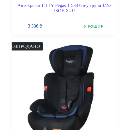
Автокрісло TILLY Pegas T-534 Grey група 1/2/3
ISOFIX /1/
У кошик
3 336
₴
РОЗПРОДАНО