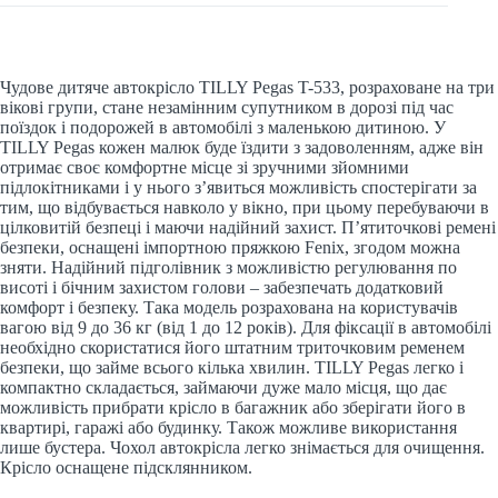
Чудове дитяче автокрісло TILLY Pegas T-533, розраховане на три
вікові групи, стане незамінним супутником в дорозі під час
поїздок і подорожей в автомобілі з маленькою дитиною. У
TILLY Pegas кожен малюк буде їздити з задоволенням, адже він
отримає своє комфортне місце зі зручними зйомними
підлокітниками і у нього з’явиться можливість спостерігати за
тим, що відбувається навколо у вікно, при цьому перебуваючи в
цілковитій безпеці і маючи надійний захист. П’ятиточкові ремені
безпеки, оснащені імпортною пряжкою Fenix, згодом можна
зняти. Надійний підголівник з можливістю регулювання по
висоті і бічним захистом голови – забезпечать додатковий
комфорт і безпеку. Така модель розрахована на користувачів
вагою від 9 до 36 кг (від 1 до 12 років). Для фіксації в автомобілі
необхідно скористатися його штатним триточковим ременем
безпеки, що займе всього кілька хвилин. TILLY Pegas легко і
компактно складається, займаючи дуже мало місця, що дає
можливість прибрати крісло в багажник або зберігати його в
квартирі, гаражі або будинку. Також можливе використання
лише бустера. Чохол автокрісла легко знімається для очищення.
Крісло оснащене підсклянником.