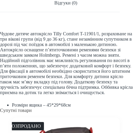
Відгуки (0)
Чудове дитяче автокрісло Tilly Comfort T-11901/1, розраховане на
три вікові групи (від 9 до 36 кг), стане незамінним супутником в
дорозі під час поїздок в автомобілі з маленькою дитиною.
Автокрісло оснащене п’ятиточковими ременями безпеки зі
шведським замком Holmbergs. Ремені з часом можна зняти.
Надійний підголівник має можливість регулювання по висоті в
п’яти положеннях, що забезпечує додатковий комфорт і безпеку.
Для фіксації в автомобілі необхідно скористатися його штатним
триточковим ременем безпеки. Для комфорту дитини крісло
також має м’яку вкладку під голову. Додаткову безпеку та
зручність забезпечує спеціальна бічна підтримка. Оббивка крісла
приємна на дотик та легко знімається і очищується.
Розміри ящика – 45*29*68см
Супутні товари
РОЗПРОДАНО