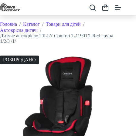
Перейти
до
Кошик
вмісту
Головна
/
Каталог
/
Товари для дітей
/
Автокрісла дитячі
/
Дитяче автокрісло TILLY Comfort T-11901/1 Red група
1/2/3 /1/
РОЗПРОДАНО