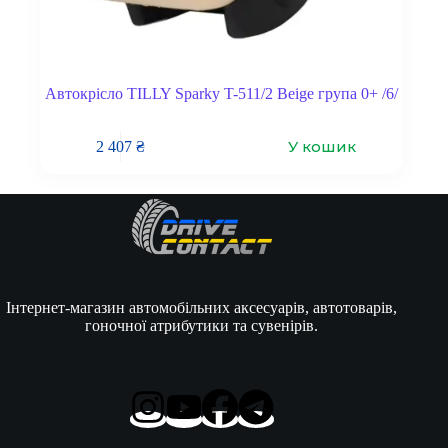
Автокрісло TILLY Sparky T-511/2 Beige група 0+ /6/
У кошик
2 407
₴
Інтернет-магазин автомобільних аксесуарів, автотоварів,
гоночної атрибутики та сувенірів.