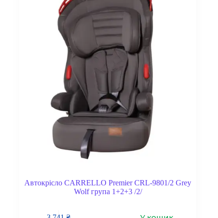
Автокрісло CARRELLO Premier CRL-9801/2 Grey
Wolf група 1+2+3 /2/
У кошик
3 741
₴