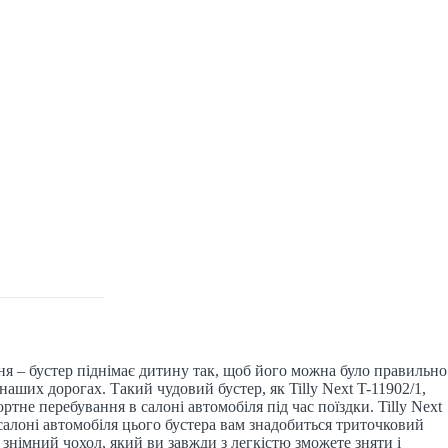
ня – бустер піднімає дитину так, щоб його можна було правильно
аших дорогах. Такий чудовий бустер, як Tilly Next T-11902/1,
не перебування в салоні автомобіля під час поїздки. Tilly Next
в салоні автомобіля цього бустера вам знадобиться триточковий
знімний чохол, який ви завжди з легкістю зможете зняти і