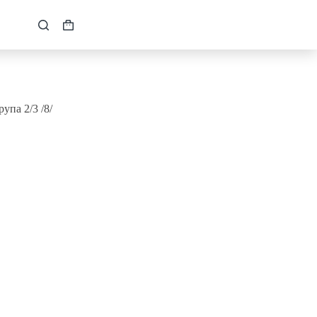
Кошик
упа 2/3 /8/