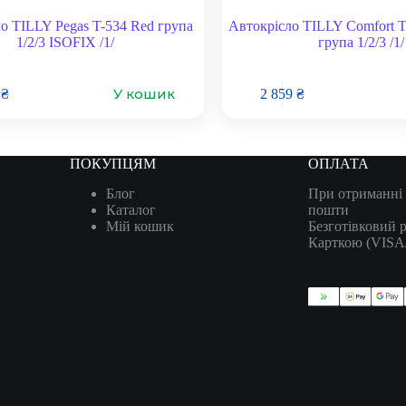
о TILLY Pegas T-534 Red група
Автокрісло TILLY Comfort T
1/2/3 ISOFIX /1/
група 1/2/3 /1/
У кошик
6
₴
2 859
₴
ПОКУПЦЯМ
ОПЛАТА
Блог
При отриманні 
Каталог
пошти
Мій кошик
Безготівковий 
Карткою (VIS