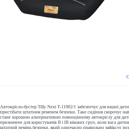
Автокрісло-бустер Tilly Next T-11902/1 забезпечує для вашої д
пристібати штатним ременем безпеки. Таке сидіння скорочує нава
стане хорошою альтернативою повноцінному автокріслу для дитин
призначене для користувачів ІІ і ІІІ вікових груп, коли вага дит
штатний ремінь безпеки, який одночасно правильно зафіксує роз