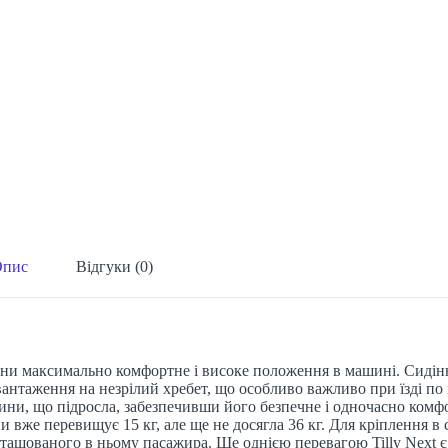
Опис
Відгуки (0)
итини максимально комфортне і високе положення в машині. Сидін
нтаження на незрілий хребет, що особливо важливо при їзді по н
и, що підросла, забезпечивши його безпечне і одночасно комфорт
ини вже перевищує 15 кг, але ще не досягла 36 кг. Для кріплення 
ташованого в ньому пасажира. Ще однією перевагою Tilly Next є 