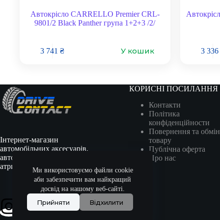
Автокрісло CARRELLO Premier CRL-
Автокрісл
9801/2 Black Panther група 1+2+3 /2/
У кошик
3 741
₴
3 33
КОРИСНІ ПОСИЛАННЯ
Контакти
Політика
конфіденційности
Повернення та обмін
Інтернет-магазин
товару
автомобільних аксесуарів,
Публічна оферта
автотоварів, гоночної
Про нас
атрибутики та сувенірів.
Ми використовуємо файли cookie
аби забезпечити вам найкращий
досвід на нашому веб-сайті.
Прийняти
Відхилити