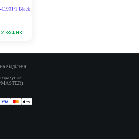
-11901/1 Black
У кошик
на відділенні
розрахунок
A/MASTER)