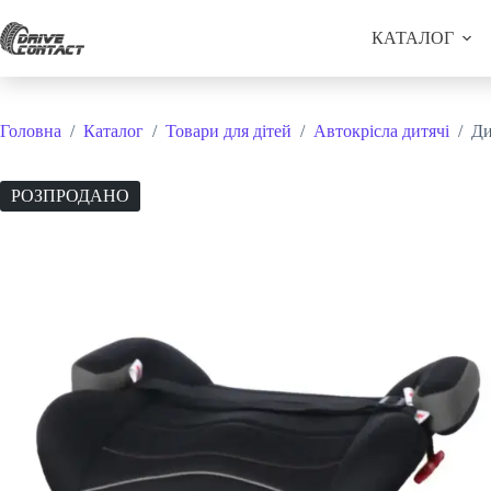
Перейти
до
КАТАЛОГ
вмісту
Головна
/
Каталог
/
Товари для дітей
/
Автокрісла дитячі
/
Ди
РОЗПРОДАНО