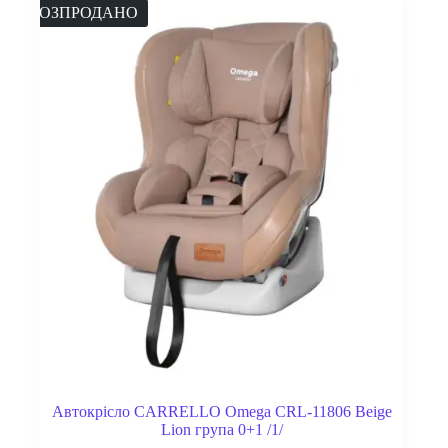
РОЗПРОДАНО
Автокрісло CARRELLO Omega CRL-11806 Beige
Lion група 0+1 /1/