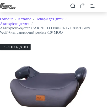
Перейти
до
Кошик
вмісту
Головна
/
Каталог
/
Товари для дітей
/
Автокрісла дитячі
/
Автокрісло-бустер CARRELLO Plus CRL-11804/1 Grey
Wolf +направляючий ремінь /10/ MOQ
РОЗПРОДАНО