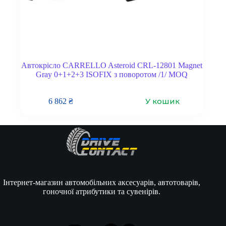
Автокрісло CARRELLO Asteroid CRL-12801 Magnet
Gray 0+1+2+3 ISOFIX з поворотом /1/ MOQ
У кошик
6 862
₴
Інтернет-магазин автомобільних аксесуарів, автотоварів,
гоночної атрибутики та сувенірів.