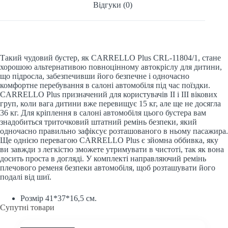
Відгуки (0)
Такий чудовий бустер, як CARRELLO Plus CRL-11804/1, стане
хорошою альтернативою повноцінному автокріслу для дитини,
що підросла, забезпечивши його безпечне і одночасно
комфортне перебування в салоні автомобіля під час поїздки.
CARRELLO Plus призначений для користувачів ІІ і ІІІ вікових
груп, коли вага дитини вже перевищує 15 кг, але ще не досягла
36 кг. Для кріплення в салоні автомобіля цього бустера вам
знадобиться триточковий штатний ремінь безпеки, який
одночасно правильно зафіксує розташованого в ньому пасажира.
Ще однією перевагою CARRELLO Plus є зйомна оббивка, яку
ви завжди з легкістю зможете утримувати в чистоті, так як вона
досить проста в догляді. У комплекті направляючий ремінь
плечового ременя безпеки автомобіля, щоб розташувати його
подалі від шиї.
Розмір 41*37*16,5 см.
Супутні товари