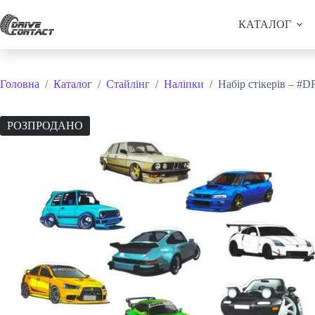
Перейти
до
КАТАЛОГ
вмісту
Головна
/
Каталог
/
Стайлінг
/
Наліпки
/
Набір стікерів – #D
РОЗПРОДАНО