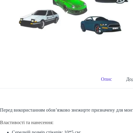
Опис
Дод
Перед використанням обов’язково знежирте призначену для мон
Властивості та нанесення:
Середній розмір стікерів: 10*5 см;