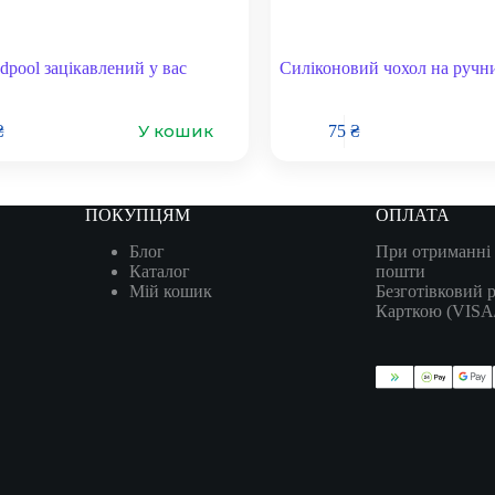
dpool зацікавлений у вас
Силіконовий чохол на руч
У кошик
₴
75
₴
ПОКУПЦЯМ
ОПЛАТА
Блог
При отриманні 
Каталог
пошти
Мій кошик
Безготівковий 
Карткою (VIS