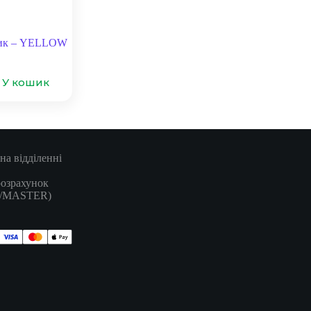
ник – YELLOW
У кошик
на відділенні
розрахунок
A/MASTER)