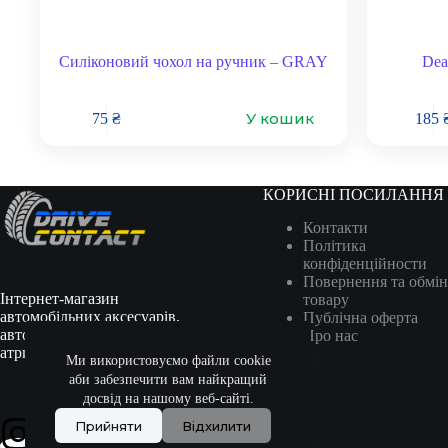
Силіконовий чохол на ручник – GRAY
Dea
У кошик
75
₴
185
КОРИСНІ ПОСИЛАННЯ
Контакти
Політика
конфіденційности
Повернення та обмін
Інтернет-магазин
товару
автомобільних аксесуарів,
Публічна оферта
автотоварів, гоночної
Про нас
атрибутики та сувенірів.
Ми використовуємо файли cookie
аби забезпечити вам найкращий
досвід на нашому веб-сайті.
Прийняти
Відхилити