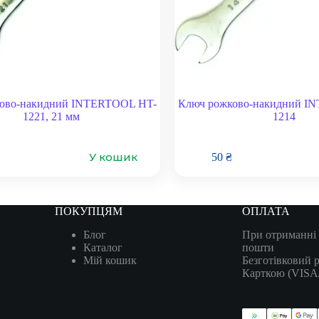
ово-накидний INTERTOOL HT-
Ключ рожково-накидний I
1221, 21 мм
1214
У кошик
50
₴
ПОКУПЦЯМ
ОПЛАТА
Блог
При отриманні 
Каталог
пошти
Мій кошик
Безготівковий 
Карткою (VIS