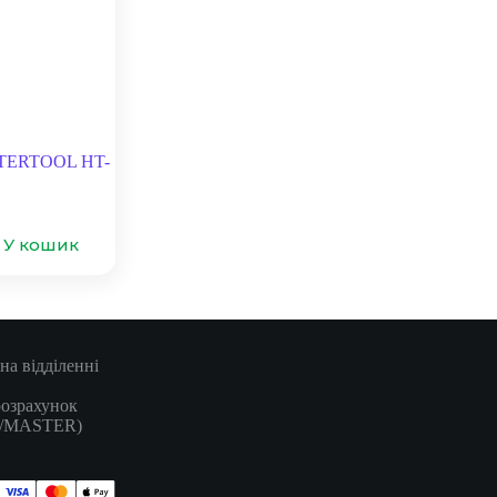
NTERTOOL HT-
У кошик
на відділенні
розрахунок
A/MASTER)