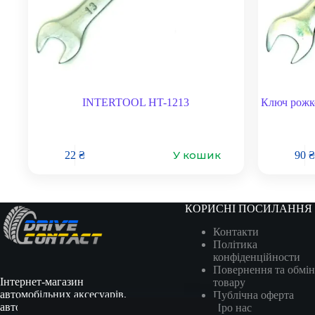
INTERTOOL HT-1213
Ключ рожк
У кошик
22
₴
90
₴
КОРИСНІ ПОСИЛАННЯ
Контакти
Політика
конфіденційности
Повернення та обмін
Інтернет-магазин
товару
автомобільних аксесуарів,
Публічна оферта
автотоварів, гоночної
Про нас