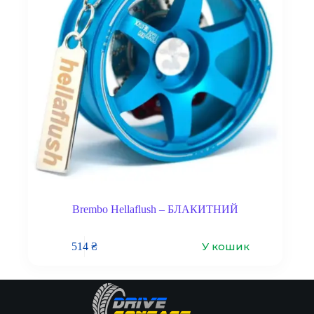
Brembo Hellaflush – БЛАКИТНИЙ
У кошик
514
₴