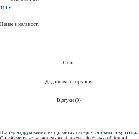
111
₴
Немає в наявності
Опис
Додаткова інформація
Відгуки (0)
Постер надрукований на щільному папері з матовим покриттям.
Спосіб монтажу – канцелярські цвяхи, або будь-який інший