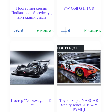
Постер металевий
VW Golf GTi TCR
“Indianapolis Speedway”,
вінтажний стиль
У кошик
У кошик
392
₴
111
₴
РОЗПРОДАНО
Постер “Volkswagen I.D.
Toyota Supra NASCAR
R”
Xfinity series 2019 – У
РАМЦІ