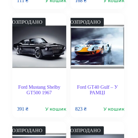
У кошик
У кошик
111
₴
168
₴
РОЗПРОДАНО
РОЗПРОДАНО
Ford Mustang Shelby
Ford GT40 Gulf – У
GT500 1967
РАМЦІ
У кошик
У кошик
391
₴
823
₴
РОЗПРОДАНО
РОЗПРОДАНО