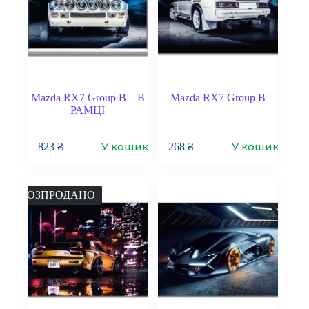
Mazda RX7 Group B – В
Mazda RX7 Group B
РАМЦІ
У кошик
У кошик
823
₴
268
₴
РОЗПРОДАНО