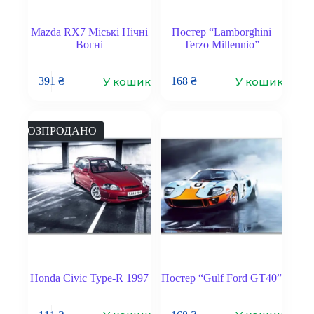
Mazda RX7 Міські Нічні
Постер “Lamborghini
Вогні
Terzo Millennio”
У кошик
У кошик
391
₴
168
₴
РОЗПРОДАНО
Honda Civic Type-R 1997
Постер “Gulf Ford GT40”