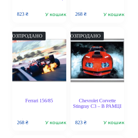
У кошик
У кошик
823
₴
268
₴
РОЗПРОДАНО
РОЗПРОДАНО
Ferrari 156/85
Chevrolet Corvette
Stingray C3 – В РАМЦІ
У кошик
У кошик
268
₴
823
₴