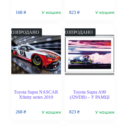
У кошик
У кошик
168
₴
823
₴
РОЗПРОДАНО
РОЗПРОДАНО
Toyota Supra NASCAR
Toyota Supra A90
Xfinity series 2019
(J29/DB) – У РАМЦІ
У кошик
У кошик
268
₴
823
₴