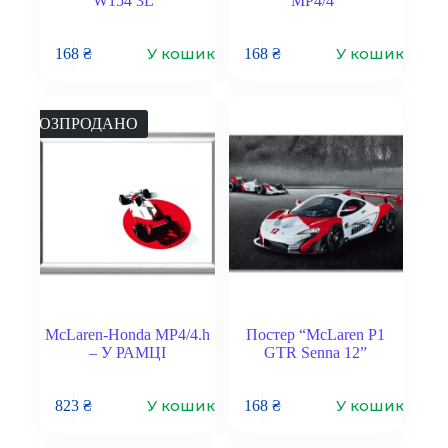
W154 3L”
MP4/4”
У кошик
У кошик
168
₴
168
₴
РОЗПРОДАНО
McLaren-Honda MP4/4.h
Постер “McLaren P1
– У РАМЦІ
GTR Senna 12”
У кошик
У кошик
823
₴
168
₴