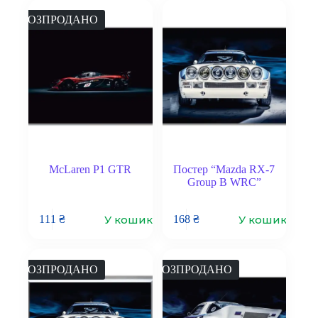
РОЗПРОДАНО
McLaren P1 GTR
Постер “Mazda RX-7
Group B WRC”
У кошик
У кошик
111
₴
168
₴
РОЗПРОДАНО
РОЗПРОДАНО