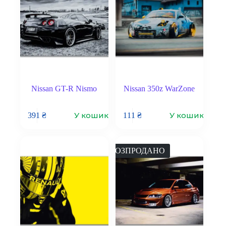
Nissan GT-R Nismo
Nissan 350z WarZone
У кошик
У кошик
391
₴
111
₴
РОЗПРОДАНО