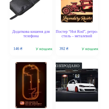
Додаткова кишеня для
Постер “Hot Rod”, ретро-
телефона
стиль – металевий
У кошик
У кошик
146
₴
392
₴
РОЗПРОДАНО