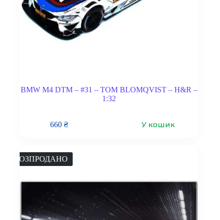
BMW M4 DTM – #31 – TOM BLOMQVIST – H&R –
1:32
У кошик
660
₴
РОЗПРОДАНО