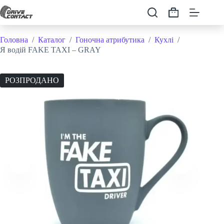
Перейти
до
Кошик
вмісту
Головна
/
Каталог
/
Гоночна атрибутика
/
Кухлі
/
Я водій FAKE TAXI – GRAY
РОЗПРОДАНО