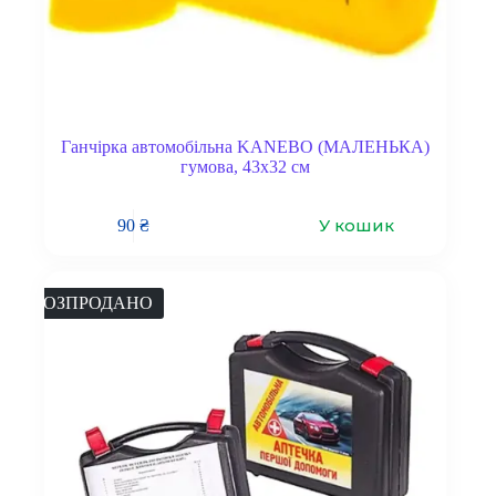
Ганчірка автомобільна KANEBO (МАЛЕНЬКА)
гумова, 43х32 см
У кошик
90
₴
РОЗПРОДАНО