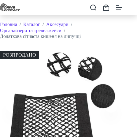
Перейти
до
Кошик
вмісту
Головна
/
Каталог
/
Аксесуари
/
Органайзери та тревел-кейси
/
Додаткова сітчаста кишеня на липучці
РОЗПРОДАНО