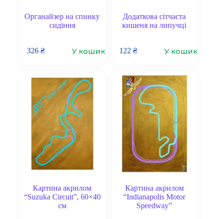
Органайзер на спинку
Додаткова сітчаста
сидіння
кишеня на липучці
У кошик
У кошик
326
₴
122
₴
Картина акрилом
Картина акрилом
“Suzuka Circuit”, 60×40
“Indianapolis Motor
см
Speedway”