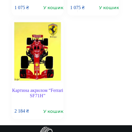
У кошик
У кошик
1 075
₴
1 075
₴
Картина акрилом “Ferrari
SF71H”
У кошик
2 184
₴