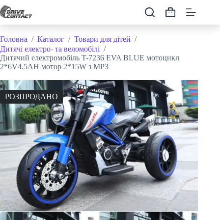
Перейти
до
Кошик
вмісту
Головна
/
Каталог
/
Товари для дітей
/
Дитячі електро- та веломобілі
/
Дитячий електромобіль T-7236 EVA BLUE мотоцикл
2*6V4.5AH мотор 2*15W з MP3
РОЗПРОДАНО