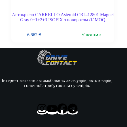
Автокрісло CARRELLO Asteroid CRL-12801 Magnet
Gray 0+1+2+3 ISOFIX з поворотом /1/ MOQ
У кошик
6 862
₴
Інтернет-магазин автомобільних аксесуарів, автотоварів,
гоночної атрибутики та сувенірів.