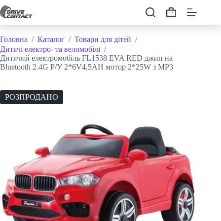
Перейти
до
Кошик
вмісту
Головна
/
Каталог
/
Товари для дітей
/
Дитячі електро- та веломобілі
/
Дитячий електромобіль FL1538 EVA RED джип на
Bluetooth 2.4G Р/У 2*6V4,5AH мотор 2*25W з MP3
РОЗПРОДАНО