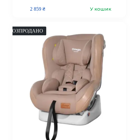
У кошик
2 859
₴
РОЗПРОДАНО