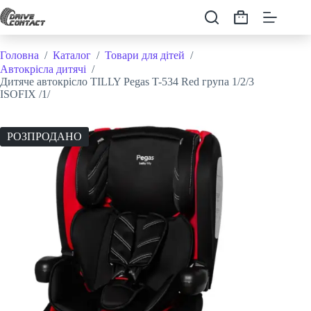
Перейти
до
Кошик
вмісту
Головна
/
Каталог
/
Товари для дітей
/
Автокрісла дитячі
/
Дитяче автокрісло TILLY Pegas T-534 Red група 1/2/3
ISOFIX /1/
РОЗПРОДАНО