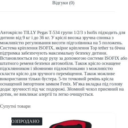
Відгуки (0)
Автокрісло TILLY Pegas T-534 групи 1/2/3 з Isofix підходить для
дитини від 9 кг і до 36 кг. У кріслі висока зручна спинка з
можливістю регулювання висоти підголівника на 5 положень.
Система кріплення ISOFIX, якірне кріплення Top tether та бічна
підтримка забезпечують максимальну безпеку дитини.
Встановлюється по ходу руху за допомогою системи ISOFIX або
штатного ременя безпеки автомобіля. Також крісло оснащене
підсклянником і зйомними підлокітниками з можливістю
скласти крісло для зручного переміщення. Також можливе
використання тільки бустера. 5-ти точковий ремінь крісла
оснащений імпортним замком Fenix. М’яка вкладка під голову
додає зручності під час подорожі. Зйомний чохол приємний на
дотик, не викликає алергії та легко очищується.
Супутні товари
РОЗПРОДАНО